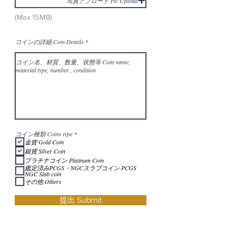
写真アプロード Pic Upload
(Max 15MB)
コインの詳細 Coin Details
必
コイン種類 Coins type
*
須
金貨 Gold Coin
項
銀貨 Silver Coin
目
プラチナコイン Platinum Coin
鑑定済みPCGS・NGCスラブコイン PCGS
NGC Slab coin
その他 Others
提出 Submit