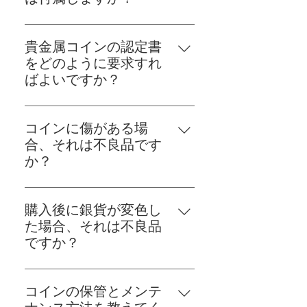
保証書はお客様の要望に基づいて
発行しております。認定書が必要
貴金属コインの認定書
な場合はお知らせください。ご購
をどのように要求すれ
入時に認定書をお求めの場合、同
ばよいですか？
梱いたします。 鑑定済（PCGS、
購入手続き中の備考欄や、カスタ
NGC等）の場合、証明書類を発行
マーサービスへの連絡時に、認定
いたしません。
コインに傷がある場
書をご希望の旨をご記入くださ
合、それは不良品です
い。ご要望があれば、認定書をお
か？
付けいたします。
地金型コインは、製造過程で小さ
な傷がつくことがありますが、こ
購入後に銀貨が変色し
れは不良品ではありません。これ
た場合、それは不良品
らのコインは地金の価値を重視し
ですか？
ており、外観の完璧さを保証する
銀貨は湿度や指紋、汚れなどによ
ものではありません。発送前に外
り化学反応を起こし、変色するこ
観を確認しておりますが、軽微な
コインの保管とメンテ
とがありますが、これは不良品で
傷が見られる場合がございます。