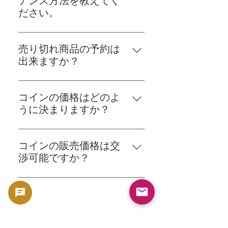
ナンス方法を教えてく
はありません。湿度の低い場所で
ださい。
保管し、直接触れる際は手袋の使
コインの保管には、専用のコイン
用をお勧めします。
ケースやフリップを使用し、湿気
売り切れ商品の予約は
や直射日光を避けることが重要で
出来ますか？
す。定期的なクリーニングや取り
お取り寄せ可能な場合がございま
扱い時の注意も必要です。詳しい
すので、お問い合わせフォーム又
保管方法やメンテナンスについて
コインの価格はどのよ
はinfo@goldsilverjapan.comまで
は、店舗スタッフがアドバイスい
うに決まりますか？
お問合せ下さいますようお願いい
たします。
コインの価格は、その稀少性、状
たします。
態、需要と供給のバランス、市場
コインの販売価格は交
の状況などに基づいて決まりま
渉可能ですか？
す。各コインについて、詳しい価
当店では一般的に販売価格は交渉
格情報や査定結果は、店舗でご確
可能です。ただし、価格は市場の
認いただけます。
状況やコインの状態などに基づい
て設定されています。