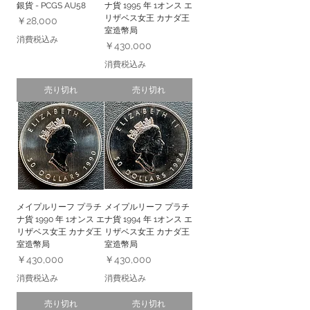
銀貨 - PCGS AU58
ナ貨 1995 年 1オンス エ
リザベス女王 カナダ王
価格
￥28,000
室造幣局
消費税込み
価格
￥430,000
消費税込み
売り切れ
売り切れ
メイプルリーフ プラチ
メイプルリーフ プラチ
ナ貨 1990 年 1オンス エ
ナ貨 1994 年 1オンス エ
リザベス女王 カナダ王
リザベス女王 カナダ王
室造幣局
室造幣局
価格
価格
￥430,000
￥430,000
消費税込み
消費税込み
売り切れ
売り切れ