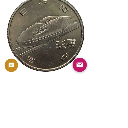
新幹線鉄道開業50周年記念 100円クラ
新幹線鉄道開業50周
ッド貨幣 北陸新幹線（E7系）平成27年
ッド貨幣 上越新幹線
（2015年）| 日本造幣局 |
GoldSilverJapan
価格
￥175
消費税込み