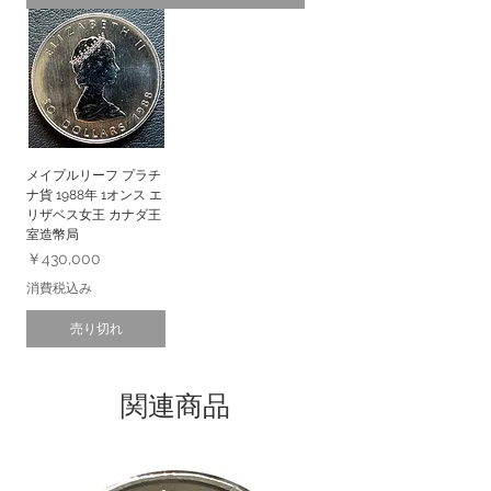
メイプルリーフ プラチ
ナ貨 1988年 1オンス エ
リザベス女王 カナダ王
室造幣局
価格
￥430,000
消費税込み
売り切れ
関連商品