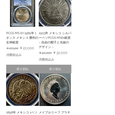
PCGS MS 67 1985年 1
1903年 メキシコ シルバ
オンス メキシコ 勝利の
ーペソPCGS MS61銀貨
女神銀貨
– 自由の帽子と光線の
デザイン –
通常価格
セール価格
￥22,000
￥27,500
通常価格
セール価格
￥32,000
￥40,000
消費税込み
消費税込み
売り切れ
売り切れ
1898年 メキシコ 1ペソ
メイプルリーフ プラチ