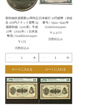
新幹線鉄道開業50周年記
日本銀行 10円紙幣（赤組
念 100円クラッド貨幣 山
番号）1944–1945年
陽新幹線（500系）平成
Goldsilverjapan
27年（2015年）| 日本造
価格
￥4,400
幣局 | GoldSilverJapan
消費税込み
価格
￥175
消費税込み
カートに入れる
カートに入れる