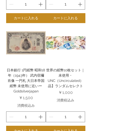
カートに入れる
カートに入れる
日本銀行 1円紙幣 昭和18
世界の紙幣10枚セット｜
年（1943年） 武内宿禰
未使用・
肖像 一円札 大日本帝国
UNC（Uncirculated）
紙幣 未使用に近いー
品】ランダムセレクト
Goldsilverjapan
価格
￥1,000
価格
￥1,500
消費税込み
消費税込み
カートに入れる
カートに入れる