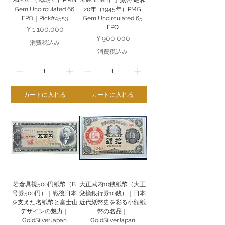
和20年（1945年）PMG
Specimen）」紙幣 昭和
Gem Uncirculated 66
20年（1945年）PMG
EPQ｜Pick#45s3
Gem Uncirculated 65
EPQ
価格
￥1,100,000
価格
￥900,000
消費税込み
消費税込み
カートに入れる
カートに入れる
岩倉具視500円紙幣（B
大正武内10銭紙幣（大正
号券500円）｜戦後日本
兌換銀行券10銭）｜日本
を支えた名紙幣と富士山
近代紙幣史を彩る小額紙
デザインの魅力｜
幣の名品｜
GoldSilverJapan
GoldSilverJapan