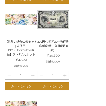
【世界の紙幣50枚セット
200円札 昭和20年発行幣
｜未使用・
（談山神社・藤原鎌足肖
UNC（Uncirculated）
像）
品】ランダムセレクト
価格
￥29,800
価格
￥4,500
消費税込み
消費税込み
カートに入れる
カートに入れる