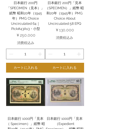
日本銀行 200円
日本銀行 200円「見本
「SPECIMEN（見本）」
（SPECIMEN）」紙幣 昭
紙幣 昭和20年（1945
和20年（1945年）PMG
年）PMG Choice
Choice About
Uncirculated 64｜
Uncirculated 58 EPQ
Pick#43As3・小型
価格
￥130,000
価格
￥250,000
消費税込み
消費税込み
カートに入れる
カートに入れる
日本銀行 1000円「見本
日本銀行 1000円「見本
（ Specimen）」紙幣 昭
（Expedient