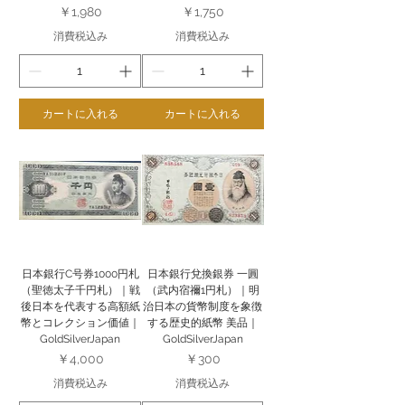
価格
価格
￥1,980
￥1,750
消費税込み
消費税込み
カートに入れる
カートに入れる
日本銀行C号券1000円札
日本銀行兌換銀券 一圓
（聖徳太子千円札）｜戦
（武内宿禰1円札）｜明
後日本を代表する高額紙
治日本の貨幣制度を象徴
幣とコレクション価値｜
する歴史的紙幣 美品｜
GoldSilverJapan
GoldSilverJapan
価格
価格
￥4,000
￥300
消費税込み
消費税込み