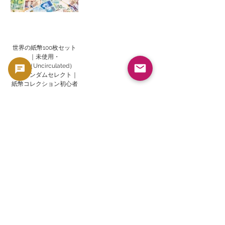
世界の紙幣100枚セット
｜未使用・
UNC（Uncirculated）
品】ランダムセレクト｜
紙幣コレクション初心者
から上級者まで楽しめる
国際通貨パック
価格
￥8,000
消費税込み
カートに入れる
関連商品