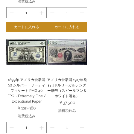
消費税込み
カートに入れる
カートに入れる
1899年 アメリカ合衆国
アメリカ合衆国 1917年発
$2 シルバー・サーティ
行 1ドルリーガルテンダ
フィケート PMG 40
ー紙幣（スピールマン＆
EPQ（Extremely Fine /
ホワイト署名）
Exceptional Paper
価格
￥37,500
価格
￥139,980
消費税込み
消費税込み