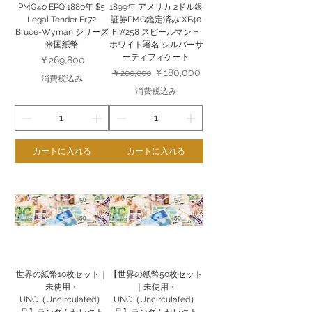
PMG40 EPQ 1880年 $5
1899年 アメリカ 2ドル銀
Legal Tender Fr.72
証券PMG鑑定済み XF40
Bruce-Wyman シリーズ
Fr#258 スピールマン＝
米国紙幣
ホワイト署名 シルバーサ
ーティフィケート
価格
￥269,800
通常価格
セール価格
￥180,000
￥200,000
消費税込み
消費税込み
カートに入れる
カートに入れる
世界の紙幣10枚セット｜
【世界の紙幣50枚セット
未使用・
｜未使用・
UNC（Uncirculated）
UNC（Uncirculated）