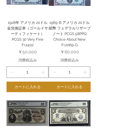
1928年 アメリカ 20ドル
1969-B アメリカ 20ドル
金兌換証券（ゴールドサ
紙幣 フェデラルリザーブ
ーティフィケート）
ノート PCGS 58PPQ
PCGS 30 Very Fine
Choice About New
Fr.2402
Fr.2069-G
価格
価格
￥50,000
￥60,000
消費税込み
消費税込み
カートに入れる
カートに入れる