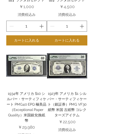
品】ランダムセレクト
品】ランダムセレクト
価格
価格
￥1,000
￥4,500
消費税込み
消費税込み
カートに入れる
カートに入れる
1934年 アメリカ $10 シ
1923年 アメリカ $1 シル
ルバー・サーティフィケ
バー・サーティフィケー
ート PMG40 EPQ 極美品
ト（銀証券）PMG VF30
（Exceptional Paper
紙幣 米国 古紙幣 コレク
Quality）米国銀兌換紙
ターズアイテム
幣
価格
￥22,500
価格
￥29,980
消費税込み