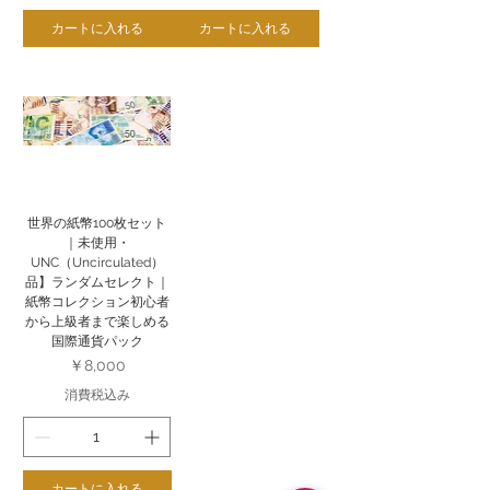
カートに入れる
カートに入れる
世界の紙幣100枚セット
｜未使用・
UNC（Uncirculated）
品】ランダムセレクト｜
紙幣コレクション初心者
から上級者まで楽しめる
国際通貨パック
価格
￥8,000
消費税込み
カートに入れる