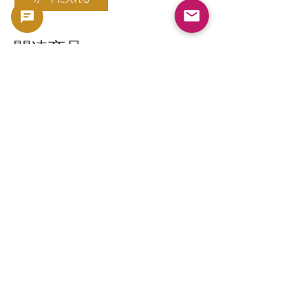
関連商品
新幹線鉄道開業50周年記念 100円クラ
新幹線鉄道開業50周年