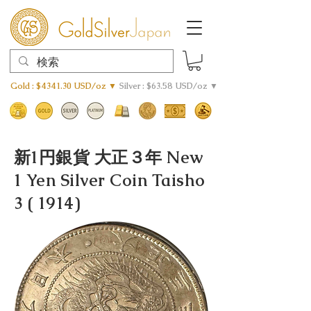
Gold : $4341.30 USD/oz ▼
Silver : $63.58 USD/oz ▼
新1円銀貨 大正３年 New
1 Yen Silver Coin Taisho
3 ( 1914)