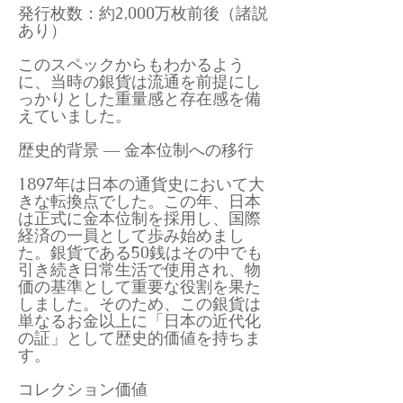
発行枚数：約2,000万枚前後（諸説
あり）
このスペックからもわかるよう
に、当時の銀貨は流通を前提にし
っかりとした重量感と存在感を備
えていました。
歴史的背景 ― 金本位制への移行
1897年は日本の通貨史において大
きな転換点でした。この年、日本
は正式に金本位制を採用し、国際
経済の一員として歩み始めまし
た。銀貨である50銭はその中でも
引き続き日常生活で使用され、物
価の基準として重要な役割を果た
しました。そのため、この銀貨は
単なるお金以上に「日本の近代化
の証」として歴史的価値を持ちま
す。
コレクション価値