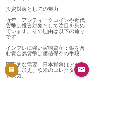
投資対象としての魅力
近年、アンティークコインや近代
貨幣は投資対象として注目を集め
ています。その理由は以下の通り
です：
インフレに強い実物資産：銀を含
む貴金属貨幣は価値保存の手段。
国際的な需要：日本貨幣はアジア
市場に加え、欧米のコレクターに
も人気。
供給の限定性：新しく造られるこ
とがないため、需要が高まれば価
値が上昇する。
特に明治期の銀貨は、歴史的背景
やデザインの魅力から、海外オー
クションでも高値で取引されるこ
とが増えています。