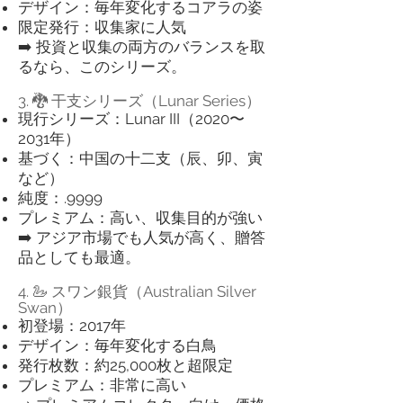
デザイン：毎年変化するコアラの姿
限定発行：収集家に人気
➡️ 投資と収集の両方のバランスを取
るなら、このシリーズ。
3. 🐉 干支シリーズ（Lunar Series）
現行シリーズ：Lunar III（2020〜
2031年）
基づく：中国の十二支（辰、卯、寅
など）
純度：.9999
プレミアム：高い、収集目的が強い
➡️ アジア市場でも人気が高く、贈答
品としても最適。
4. 🦢 スワン銀貨（Australian Silver
Swan）
初登場：2017年
デザイン：毎年変化する白鳥
発行枚数：約25,000枚と超限定
プレミアム：非常に高い