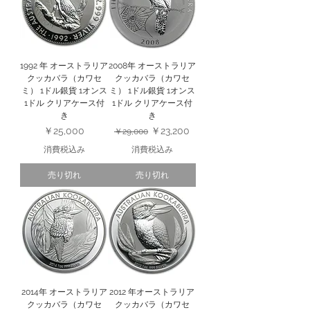
1992 年 オーストラリア
2008年 オーストラリア
クッカバラ（カワセ
クッカバラ（カワセ
ミ） 1ドル銀貨 1オンス
ミ） 1ドル銀貨 1オンス
1ドル クリアケース付
1ドル クリアケース付
き
き
価格
通常価格
セール価格
￥25,000
￥23,200
￥29,000
消費税込み
消費税込み
売り切れ
売り切れ
2014年 オーストラリア
2012 年オーストラリア
クッカバラ（カワセ
クッカバラ（カワセ