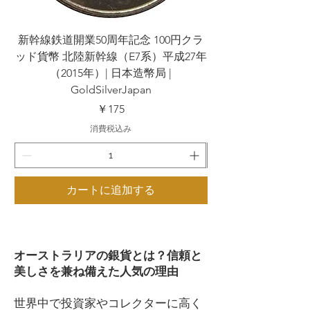
新幹線鉄道開業50周年記念 100円クラ
新幹線鉄道開業50周
ッド貨幣 北陸新幹線（E7系）平成27年
ッド貨幣 上越新幹線
（2015年）| 日本造幣局 |
GoldSilverJapan
価格
￥175
消費税込み
カートに追加する
オーストラリアの銀貨とは？信頼と
美しさを兼ね備えた人気の理由
世界中で投資家やコレクターに高く