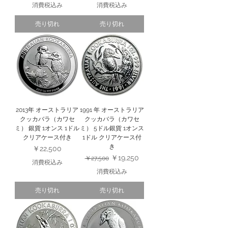
消費税込み
消費税込み
売り切れ
売り切れ
2013年 オーストラリア
1991 年 オーストラリア
クッカバラ（カワセ
クッカバラ（カワセ
ミ） 銀貨 1オンス 1ドル
ミ） 5ドル銀貨 1オンス
クリアケース付き
1ドル クリアケース付
き
価格
￥22,500
通常価格
セール価格
￥19,250
￥27,500
消費税込み
消費税込み
売り切れ
売り切れ