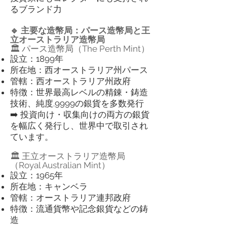
るブランド力
🔹 主要な造幣局：パース造幣局と王
立オーストラリア造幣局
🏛️ パース造幣局（The Perth Mint）
設立：1899年
所在地：西オーストラリア州パース
管轄：西オーストラリア州政府
特徴：世界最高レベルの精錬・鋳造
技術、純度.9999の銀貨を多数発行
➡️ 投資向け・収集向けの両方の銀貨
を幅広く発行し、世界中で取引され
ています。
🏛️ 王立オーストラリア造幣局
（Royal Australian Mint）
設立：1965年
所在地：キャンベラ
管轄：オーストラリア連邦政府
特徴：流通貨幣や記念銀貨などの鋳
造