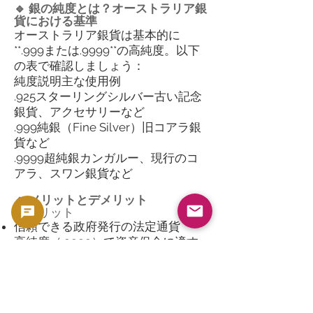
🔹 銀の純度とは？オーストラリア銀
貨における基準
オーストラリア銀貨は基本的に
**.999または.9999**の高純度。以下
の表で確認しましょう：
純度説明主な使用例
.925スターリングシルバー古い記念
銀貨、アクセサリーなど
.999純銀（Fine Silver）旧コアラ銀
貨など
.9999超純銀カンガルー、現行のコ
アラ、スワン銀貨など
🔹 メリットとデメリット
✅ メリット
信頼できる政府発行の法定通貨
高純度（.9999）で資産保全に適す
る
年々変化するデザインで収集性も高
い
世界中で認知されており、流動性が