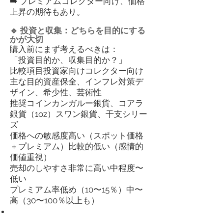
➡️ プレミアムコレクター向け、価格
上昇の期待もあり。
🔹 投資と収集：どちらを目的にする
かが大切
購入前にまず考えるべきは：
「投資目的か、収集目的か？」
比較項目投資家向けコレクター向け
主な目的資産保全、インフレ対策デ
ザイン、希少性、芸術性
推奨コインカンガルー銀貨、コアラ
銀貨（1oz）スワン銀貨、干支シリー
ズ
価格への敏感度高い（スポット価格
＋プレミアム）比較的低い（感情的
価値重視）
売却のしやすさ非常に高い中程度〜
低い
プレミアム率低め（10〜15％）中〜
高（30〜100％以上も）