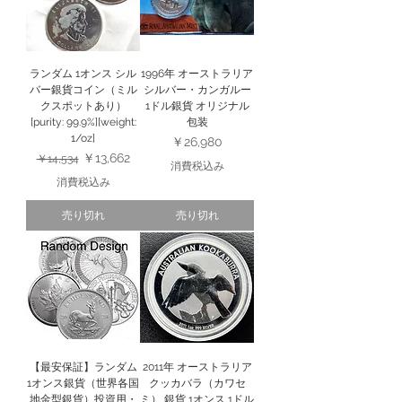
ランダム 1オンス シル
1996年 オーストラリア
バー銀貨コイン（ミル
シルバー・カンガルー
クスポットあり）
1ドル銀貨 オリジナル
[purity: 99.9%][weight:
包装
1/oz]
価格
￥26,980
通常価格
セール価格
￥13,662
￥14,534
消費税込み
消費税込み
売り切れ
売り切れ
【最安保証】ランダム
2011年 オーストラリア
1オンス銀貨（世界各国
クッカバラ（カワセ
地金型銀貨）投資用・
ミ） 銀貨 1オンス 1ドル