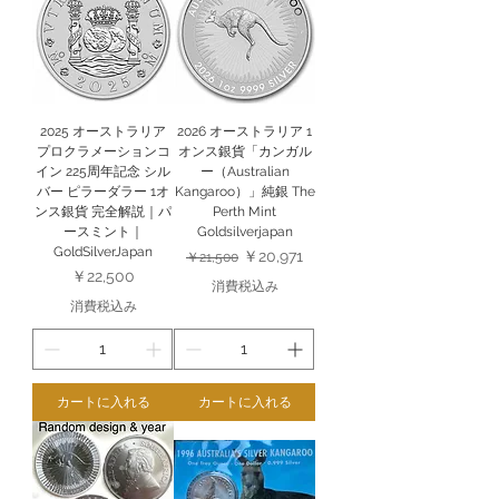
2025 オーストラリア
2026 オーストラリア 1
プロクラメーションコ
オンス銀貨「カンガル
イン 225周年記念 シル
ー（Australian
バー ピラーダラー 1オ
Kangaroo）」純銀 The
ンス銀貨 完全解説｜パ
Perth Mint
ースミント｜
Goldsilverjapan
GoldSilverJapan
通常価格
セール価格
￥20,971
￥21,500
価格
￥22,500
消費税込み
消費税込み
カートに入れる
カートに入れる