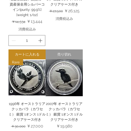
資産保全用シルバーコ
クリアケース付き
イン[purity: 99.9%]
通常価格
セール価格
￥26,125
￥27,500
[weight: 1/oz]
消費税込み
通常価格
セール価格
￥13,444
￥14,534
消費税込み
カートに入れる
売り切れ
Rare
1996年 オーストラリア
2007年 オーストラリア
クッカバラ（カワセ
クッカバラ（カワセ
ミ） 銀貨 1オンス 1ドル
ミ） 銀貨 1オンス 1ドル
クリアケース付き
クリアケース付き
通常価格
セール価格
価格
￥27,000
￥19,980
￥30,000