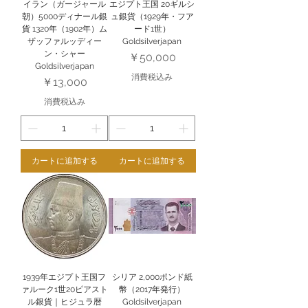
イラン（ガージャール
エジプト王国 20ギルシ
朝）5000ディナール銀
ュ銀貨（1929年・フア
貨 1320年（1902年）ム
ード1世）
ザッファルッディー
Goldsilverjapan
ン・シャー
価格
￥50,000
Goldsilverjapan
消費税込み
価格
￥13,000
消費税込み
カートに追加する
カートに追加する
1939年エジプト王国フ
シリア 2,000ポンド紙
ァルーク1世20ピアスト
幣（2017年発行）
ル銀貨｜ヒジュラ暦
Goldsilverjapan