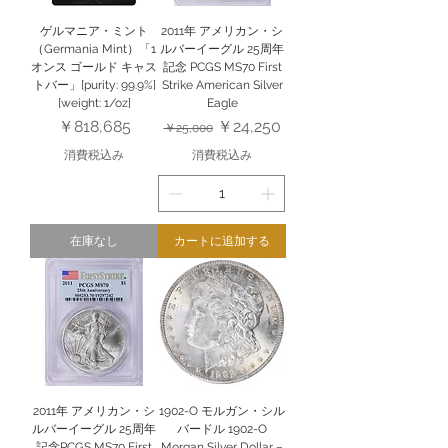
ゲルマニア・ミント
2011年 アメリカン・シ
（Germania Mint）「1
ルバーイーグル 25周年
オンス ゴールド キャス
記念 PCGS MS70 First
トバー」[purity: 99.9%]
Strike American Silver
[weight: 1/oz]
Eagle
価格
通常価格
セール価格
￥818,685
￥24,250
￥25,000
消費税込み
消費税込み
在庫なし
カートに追加する
2011年 アメリカン・シ
1902-O モルガン・シル
ルバーイーグル 25周年
バードル 1902-O
記念PCGS MS70 First
Morgan Silver Dollar –