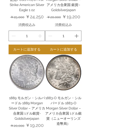
Strike American Silver
アメリカ合衆国 銀貨–
Eagle 1 oz
Goldsilverjapan
通常価格
セール価格
通常価格
セール価格
￥24,250
￥19,200
￥25,000
￥20,000
消費税込み
消費税込み
カートに追加する
カートに追加する
1889 モルガン・シルバ
1883-O モルガン・シル
ードル 1889 Morgan
バードル 1883-O
Silver Dollar – アメリカ
Morgan Silver Dollar –
合衆国 1ドル銀貨-
アメリカ合衆国 1ドル銀
Goldsilverjapan
貨（ニューオーリンズ
造幣局）
通常価格
セール価格
￥19,200
￥20,000