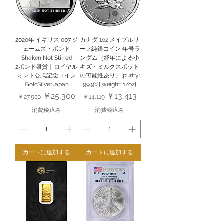
2020年 イギリス 007 ジ
カナダ 1oz メイプルリ
ェームズ・ボンド
ーフ純銀コイン 年号ラ
「Shaken Not Stirred」
ンダム（経年による小
2ポンド銀貨｜ロイヤル
キズ・ミルクスポット
ミント公式記念コイン
の可能性あり）[purity:
GoldSilverJapan
99.9%][weight: 1/oz]
通常価格
セール価格
通常価格
セール価格
￥25,300
￥13,413
￥27,500
￥14,119
消費税込み
消費税込み
カートに追加する
カートに追加する