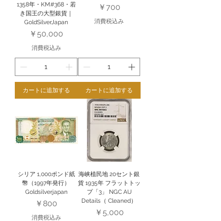
1358年・KM#368・若
価格
￥700
き国王の大型銀貨｜
消費税込み
GoldSilverJapan
価格
￥50,000
消費税込み
カートに追加する
カートに追加する
シリア 1,000ポンド紙
海峡植民地 20セント銀
幣（1997年発行）
貨 1935年 フラットトッ
Goldsilverjapan
プ「3」 NGC AU
Details（ Cleaned）
価格
￥800
価格
￥5,000
消費税込み