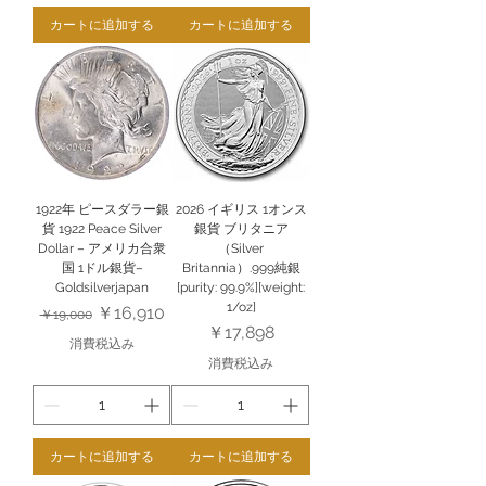
カートに追加する
カートに追加する
1922年 ピースダラー銀
2026 イギリス 1オンス
貨 1922 Peace Silver
銀貨 ブリタニア
Dollar – アメリカ合衆
（Silver
国 1ドル銀貨–
Britannia）.999純銀
Goldsilverjapan
[purity: 99.9%][weight:
1/oz]
通常価格
セール価格
￥16,910
￥19,000
価格
￥17,898
消費税込み
消費税込み
カートに追加する
カートに追加する