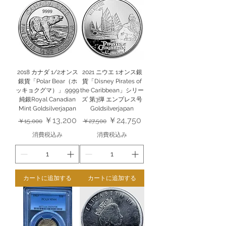
2018 カナダ 1/2オンス
2021 ニウエ 1オンス銀
銀貨「Polar Bear（ホ
貨「Disney Pirates of
ッキョクグマ）」.9999
the Caribbean」シリー
純銀Royal Canadian
ズ 第3弾 エンプレス号
Mint Goldsilverjapan
Goldsilverjapan
通常価格
セール価格
通常価格
セール価格
￥13,200
￥24,750
￥15,000
￥27,500
消費税込み
消費税込み
カートに追加する
カートに追加する