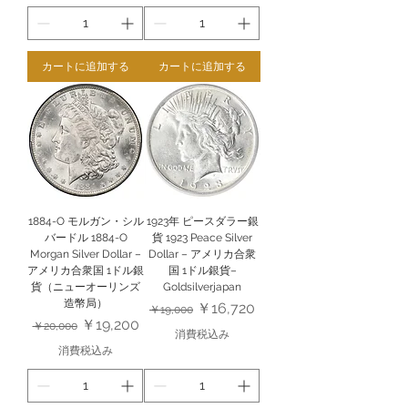
カートに追加する
カートに追加する
1884-O モルガン・シル
1923年 ピースダラー銀
バードル 1884-O
貨 1923 Peace Silver
Morgan Silver Dollar –
Dollar – アメリカ合衆
アメリカ合衆国 1ドル銀
国 1ドル銀貨–
貨（ニューオーリンズ
Goldsilverjapan
造幣局）
通常価格
セール価格
￥16,720
￥19,000
通常価格
セール価格
￥19,200
￥20,000
消費税込み
消費税込み