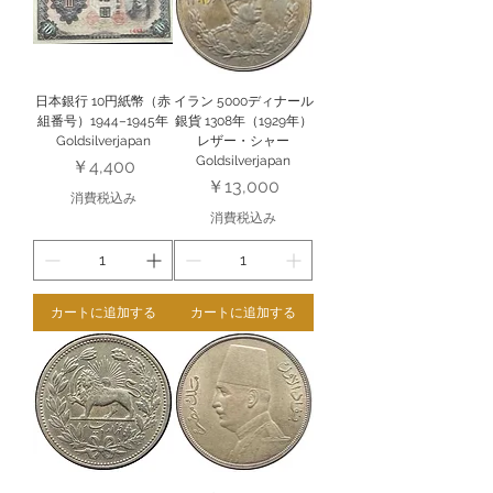
日本銀行 10円紙幣（赤
イラン 5000ディナール
組番号）1944–1945年
銀貨 1308年（1929年）
Goldsilverjapan
レザー・シャー
Goldsilverjapan
価格
￥4,400
価格
￥13,000
消費税込み
消費税込み
カートに追加する
カートに追加する