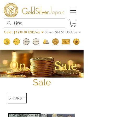
Gold : $4239.30 USD/oz ▼
Silver : $61.51 USD/oz ▼
Sale
フィルター