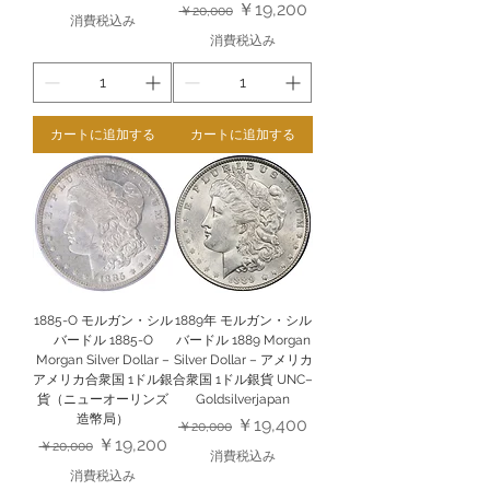
通常価格
セール価格
￥19,200
￥20,000
消費税込み
消費税込み
カートに追加する
カートに追加する
1885-O モルガン・シル
1889年 モルガン・シル
バードル 1885-O
バードル 1889 Morgan
Morgan Silver Dollar –
Silver Dollar – アメリカ
アメリカ合衆国 1ドル銀
合衆国 1ドル銀貨 UNC–
貨（ニューオーリンズ
Goldsilverjapan
造幣局）
通常価格
セール価格
￥19,400
￥20,000
通常価格
セール価格
￥19,200
￥20,000
消費税込み
消費税込み