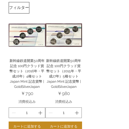
フィルター
新幹線鉄道開業50周年
新幹線鉄道開業50周年
記念 100円クラッド貨
記念 100円クラッド貨
幣セット（2016年・平
幣セット（2015年・平
成28年）4種セット
成27年）5種セット
Japan Mint 記念貨幣 |
Japan Mint 記念貨幣 |
GoldSilverJapan
GoldSilverJapan
価格
価格
￥790
￥980
消費税込み
消費税込み
カートに追加する
カートに追加する