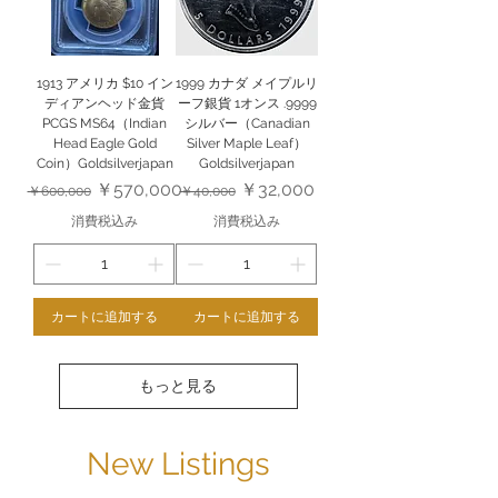
1913 アメリカ $10 イン
1999 カナダ メイプルリ
ディアンヘッド金貨
ーフ銀貨 1オンス .9999
PCGS MS64（Indian
シルバー（Canadian
Head Eagle Gold
Silver Maple Leaf）
Coin）Goldsilverjapan
Goldsilverjapan
通常価格
セール価格
通常価格
セール価格
￥570,000
￥32,000
￥600,000
￥40,000
消費税込み
消費税込み
カートに追加する
カートに追加する
もっと見る
New Listings