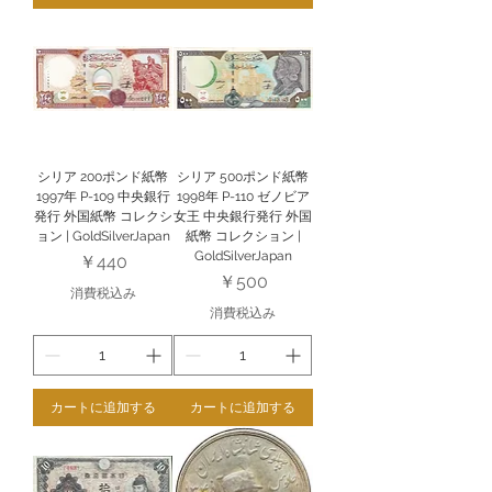
シリア 200ポンド紙幣
シリア 500ポンド紙幣
1997年 P-109 中央銀行
1998年 P-110 ゼノビア
発行 外国紙幣 コレクシ
女王 中央銀行発行 外国
ョン | GoldSilverJapan
紙幣 コレクション |
GoldSilverJapan
価格
￥440
価格
￥500
消費税込み
消費税込み
カートに追加する
カートに追加する