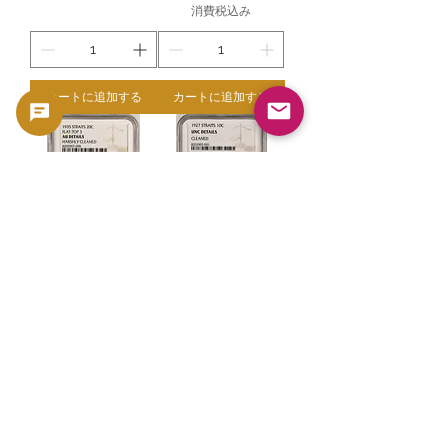
消費税込み
カートに追加する
カートに追加する
海峡植民地 20セント銀
海峡植民地 10セント銀
貨 1935年 フラットトッ
貨 1927年 NGC UNC
プ「3」 NGC AU
Details（Cleaned）
Details（Harshly
Goldsilverjapan
Cleaned）
価格
￥5,000
Goldsilverjapan
消費税込み
価格
￥5,000
消費税込み