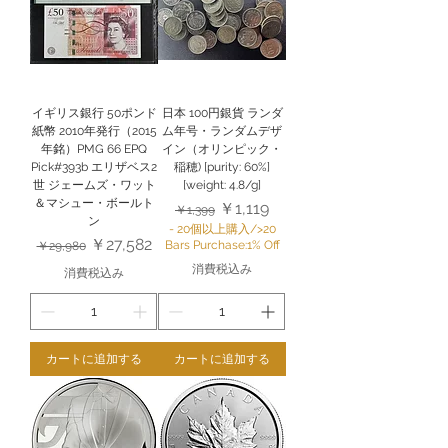
イギリス銀行 50ポンド
日本 100円銀貨 ランダ
紙幣 2010年発行（2015
ム年号・ランダムデザ
年銘）PMG 66 EPQ
イン（オリンピック・
Pick#393b エリザベス2
稲穂) [purity: 60%]
世 ジェームズ・ワット
[weight: 4.8/g]
＆マシュー・ボールト
通常価格
セール価格
￥1,119
￥1,399
ン
- 20個以上購入/>20
通常価格
セール価格
￥27,582
Bars Purchase:1% Off
￥29,980
消費税込み
消費税込み
カートに追加する
カートに追加する