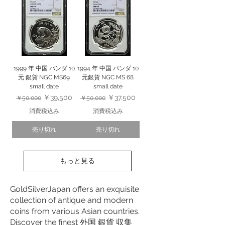
1999 年 中国 パンダ 10
1994 年 中国 パンダ 10
元 銀貨 NGC MS69
元銀貨 NGC MS 68
small date
small date
通常価格
セール価格
通常価格
セール価格
￥39,500
￥37,500
￥50,000
￥50,000
消費税込み
消費税込み
売り切れ
売り切れ
もっと見る
GoldSilverJapan offers an exquisite
collection of antique and modern
coins from various Asian countries.
Discover the finest 外国 銀貨 収集