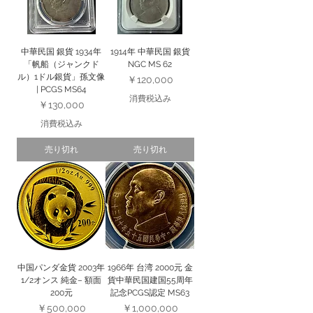
中華民国 銀貨 1934年
1914年 中華民国 銀貨
「帆船（ジャンクド
NGC MS 62
ル）1ドル銀貨」孫文像
価格
￥120,000
| PCGS MS64
消費税込み
価格
￥130,000
消費税込み
売り切れ
売り切れ
中国パンダ金貨 2003年
1966年 台湾 2000元 金
1/2オンス 純金– 額面
貨中華民国建国55周年
200元
記念PCGS認定 MS63
価格
価格
￥500,000
￥1,000,000