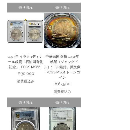
売り切れ
売り切れ
1973年 イラク 1ディナ
中華民国 銀貨 1934年
ール銀貨「石油国有化
「帆船（ジャンクド
記念」| PCGS MS66+
ル）1ドル銀貨」孫文像
| PCGS MS62 トーンコ
価格
￥30,000
イン
消費税込み
価格
￥67,500
消費税込み
売り切れ
売り切れ