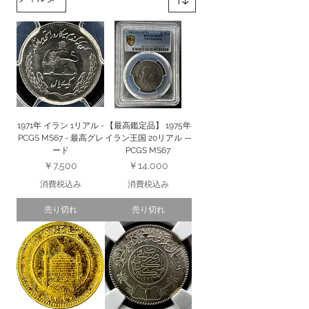
1971年 イラン 1リアル -
【最高鑑定品】 1975年
PCGS MS67 - 最高グレ
イラン王国 20リアル —
ード
PCGS MS67
価格
価格
￥7,500
￥14,000
消費税込み
消費税込み
売り切れ
売り切れ