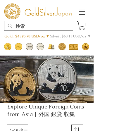
Gold : $4328.70 USD/oz ▼
Silver : $63.11 USD/oz ▼
Explore Unique Foreign Coins
from Asia | 外国 銀貨 収集
フィルター