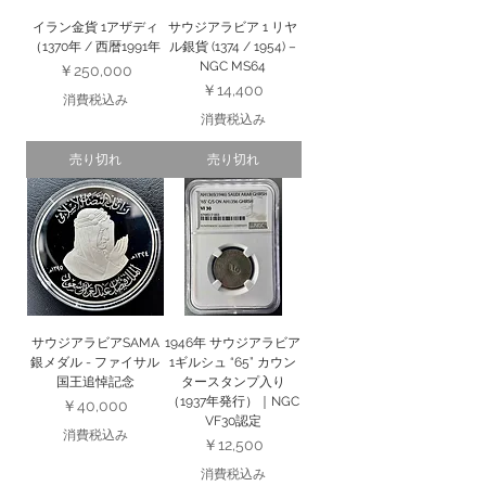
イラン金貨 1アザディ
サウジアラビア 1 リヤ
（1370年 / 西暦1991年
ル銀貨 (1374 / 1954) –
NGC MS64
価格
￥250,000
価格
￥14,400
消費税込み
消費税込み
売り切れ
売り切れ
サウジアラビアSAMA
1946年 サウジアラビア
銀メダル - ファイサル
1ギルシュ “65” カウン
国王追悼記念
タースタンプ入り
（1937年発行）｜NGC
価格
￥40,000
VF30認定
消費税込み
価格
￥12,500
消費税込み