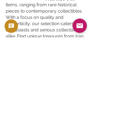
items, ranging from rare historical
pieces to contemporary collectibles.
With a focus on quality and
authenticity, our selection caters to
enthusiasts and serious collectors
alike. Find unique treasures from Iran,
Iraq, Saudi Arabia, and beyond. Begin
your journey into 外国 銀貨 収集
today and enrich your collection with
truly remarkable coins.
関連商品