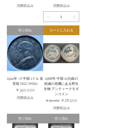
消費税込み
消費税込み
売り切れ
カートに入れる
1914年 -O 中国 1ドル 袁
1988年 中国 10元銀の
世凱 NGC MS62
絶滅の危機にある野生
生物 アンティークモダ
価格
￥350,000
ンコイン
消費税込み
通常価格
セール価格
￥28,500
￥30,000
消費税込み
売り切れ
売り切れ