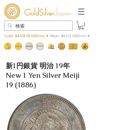
Gold : $4328.70 USD/oz ▼
Silver : $63.11 USD/oz ▼
新1円銀貨 明治 19年
New 1 Yen Silver Meiji
19 (1886)