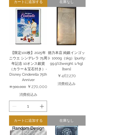
カートに追加する
在庫なし
【限定100枚】2025年
徳力本店 純銀インゴッ
ニウエ シンデレラ 75周
ト 1000g（1kg）[purity:
年記念 10オンス銀貨
99.9%][weight: 1/kg]
（カラー＆宝石付き）-
[bars]
Disney Cinderella 75th
価格
￥467,270
Anniver
消費税込み
通常価格
セール価格
￥270,000
￥300,000
消費税込み
カートに追加する
在庫なし