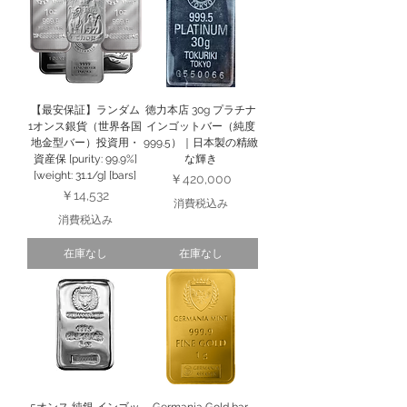
【最安保証】ランダム
徳力本店 30g プラチナ
1オンス銀貨（世界各国
インゴットバー（純度
地金型バー）投資用・
999.5）｜日本製の精緻
資産保 [purity: 99.9%]
な輝き
[weight: 31.1/g] [bars]
価格
￥420,000
価格
￥14,532
消費税込み
消費税込み
在庫なし
在庫なし
5オンス 純銀 インゴッ
Germania Gold bar