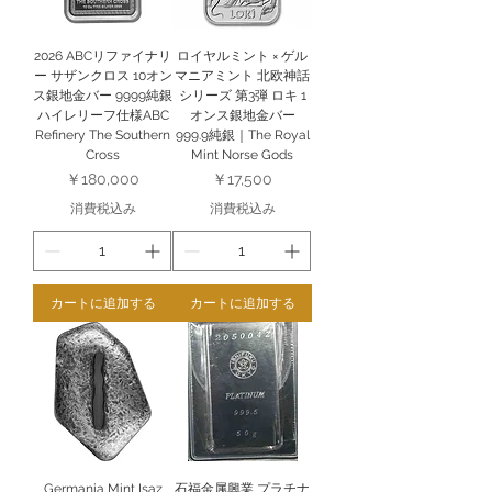
2026 ABCリファイナリ
ロイヤルミント × ゲル
ー サザンクロス 10オン
マニアミント 北欧神話
ス銀地金バー 9999純銀
シリーズ 第3弾 ロキ 1
ハイレリーフ仕様ABC
オンス銀地金バー
Refinery The Southern
999.9純銀｜The Royal
Cross
Mint Norse Gods
価格
価格
￥180,000
￥17,500
消費税込み
消費税込み
カートに追加する
カートに追加する
Germania Mint Isaz
石福金属興業 プラチナ