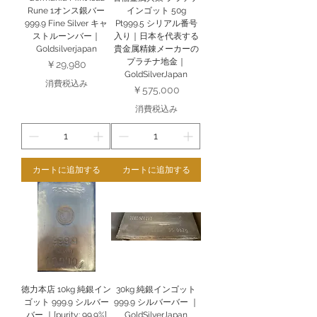
Rune 1オンス銀バー
インゴット 50g
999.9 Fine Silver キャ
Pt999.5 シリアル番号
ストルーンバー｜
入り｜日本を代表する
Goldsilverjapan
貴金属精錬メーカーの
プラチナ地金｜
価格
￥29,980
GoldSilverJapan
消費税込み
価格
￥575,000
消費税込み
カートに追加する
カートに追加する
徳力本店 10kg 純銀イン
30kg 純銀インゴット
ゴット 999.9 シルバー
999.9 シルバーバー ｜
バー ｜[purity: 99.9%]
GoldSilverJapan