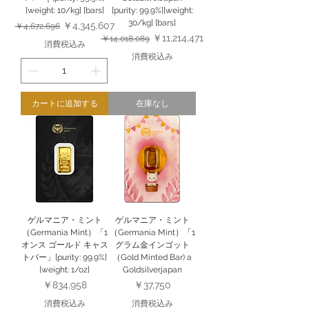
[weight: 10/kg] [bars]
[purity: 99.9%][weight:
30/kg] [bars]
通常価格
セール価格
￥4,345,607
￥4,672,696
通常価格
セール価格
￥11,214,471
￥14,018,089
消費税込み
消費税込み
カートに追加する
在庫なし
ゲルマニア・ミント
ゲルマニア・ミント
（Germania Mint）「1
（Germania Mint）「1
オンス ゴールド キャス
グラム金インゴット
トバー」[purity: 99.9%]
（Gold Minted Bar) a
[weight: 1/oz]
Goldsilverjapan
価格
価格
￥834,958
￥37,750
消費税込み
消費税込み