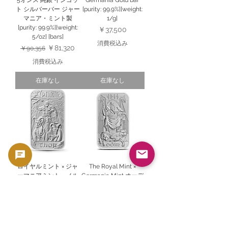
ト シルバーバー ジャー
[purity: 99.9%][weight:
マニア・ミント製
1/g]
[purity: 99.9%][weight:
価格
￥37,500
5/oz] [bars]
消費税込み
通常価格
セール価格
￥81,320
￥90,356
消費税込み
在庫なし
在庫なし
ロイヤルミント × ジャ
The Royal Mint ×
ーマニアミント ノル
Germania Mint オーデ
ス神話シリーズ：トー
ィン 1オンス [purity:
ル銀バー [purity: 99.9%]
99.9%][weight: 31.1/g]
[weight: 31.1/g] [bars]
[bars]
価格
価格
￥14,532
￥14,532
消費税込み
消費税込み