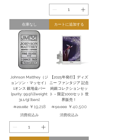
在庫なし
カートに追加する
Johnson Matthey（ジ
【2025年発行】ディズ
ョンソン・マッセイ）
ニー ファンタジア 記念
1オンス 銀地金バー
純銀コレクションセッ
[purity: 99.9%][weight:
ト – 限定1000セット 世
31.1/g] [bars]
界販売！
通常価格
セール価格
通常価格
セール価格
￥19,218
￥40,500
￥20,082
￥50,000
消費税込み
消費税込み