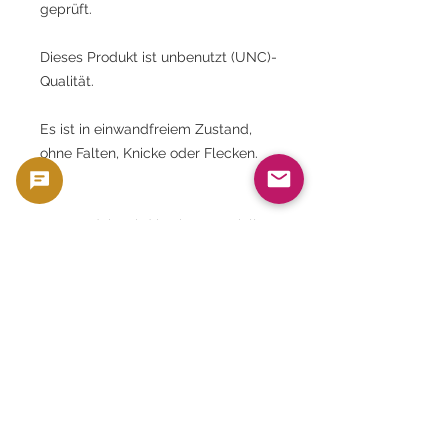
geprüft.
Dieses Produkt ist unbenutzt (UNC)-
Qualität.
Es ist in einwandfreiem Zustand,
ohne Falten, Knicke oder Flecken.
Das Produkt wird in einer speziellen
Halterung oder Hülle geliefert, die
vor Feuchtigkeit und Licht schützt.
Es eignet sich auch ideal zur
Präsentation in einer Sammlung
oder zur langfristigen
Aufbewahrung.