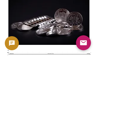
GoldSilverJapan
Bildungszentrum