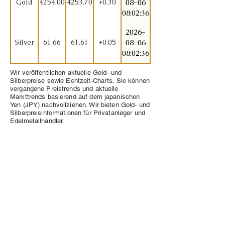
Gold
4254.00
4253.70
+0.30
08-06
08:02:36
2026-
Silver
61.66
61.61
+0.05
08-06
08:02:36
Wir veröffentlichen aktuelle Gold- und
Silberpreise sowie Echtzeit-Charts. Sie können
vergangene Preistrends und aktuelle
Markttrends basierend auf dem japanischen
Yen (JPY) nachvollziehen. Wir bieten Gold- und
Silberpreisinformationen für Privatanleger und
Edelmetallhändler.