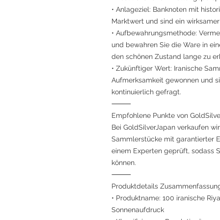
• Anlageziel: Banknoten mit histo
Marktwert und sind ein wirksamer
• Aufbewahrungsmethode: Vermei
und bewahren Sie die Ware in ei
den schönen Zustand lange zu er
• Zukünftiger Wert: Iranische Sa
Aufmerksamkeit gewonnen und s
kontinuierlich gefragt.
⸻
Empfohlene Punkte von GoldSilv
Bei GoldSilverJapan verkaufen wir
Sammlerstücke mit garantierter 
einem Experten geprüft, sodass S
können.
⸻
Produktdetails Zusammenfassun
• Produktname: 100 iranische Riy
Sonnenaufdruck