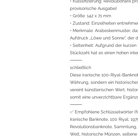
• Klassifizierung: Revolutionäre p
provisorische Ausgabe)
• Größe: 142 x 71 mm
• Zustand: Einzelheiten entnehme
• Merkmale: Arabeskenmuster, das
Aufdruck „Löwe und Sonne“, der 
• Seltenheit: Aufgrund der kurzen
Stückzahl hat es einen hohen int
⸻
schließlich
Diese iranische 100-Riyal-Banknot
Währung, sondern ein historisches
vereint künstlerischen Wert, hist
somit eine unverzichtbare Ergänz
⸻
✅ Empfohlene Schlüsselwörter (f
Iranische Banknote, 100 Riyal, 19
Revolutionsbanknote, Sammlung, 
Welt, historische Münzen, selten