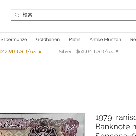
Silbermünze
Goldbarren
Platin
Antike Münzen
Re
4247.90 USD/oz ▲
Silver : $62.04 USD/oz ▼
1979 iranis
Banknote 
Sonnenauf