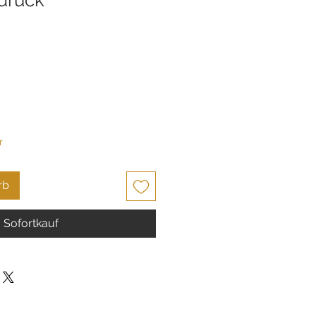
r
rb
Sofortkauf