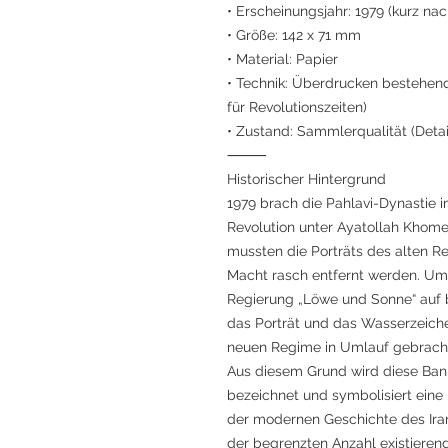
• Erscheinungsjahr: 1979 (kurz na
• Größe: 142 x 71 mm
• Material: Papier
• Technik: Überdrucken bestehend
für Revolutionszeiten)
• Zustand: Sammlerqualität (Detail
⸻
Historischer Hintergrund
1979 brach die Pahlavi-Dynastie 
Revolution unter Ayatollah Khomei
mussten die Porträts des alten R
Macht rasch entfernt werden. Um
Regierung „Löwe und Sonne“ auf
das Porträt und das Wasserzeich
neuen Regime in Umlauf gebrach
Aus diesem Grund wird diese Bank
bezeichnet und symbolisiert ein
der modernen Geschichte des Ira
der begrenzten Anzahl existierend