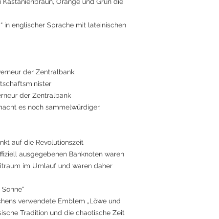
i Kastanienbraun, Orange und Grün die
 in englischer Sprache mit lateinischen
verneur der Zentralbank
schaftsminister
erneur der Zentralbank
 macht es noch sammelwürdiger.
nkt auf die Revolutionszeit
ffiziell ausgegebenen Banknoten waren
Zeitraum im Umlauf und waren daher
d Sonne“
chens verwendete Emblem „Löwe und
sische Tradition und die chaotische Zeit