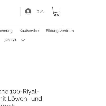
ログイン
chnung
Kaufservice
Bildungszentrum
JPY (¥)
che 100-Riyal-
mit Löwen- und
druck