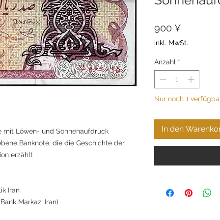
Preis
900 ¥
inkl. MwSt.
Anzahl
*
Nur noch 1 verfügba
In den Warenko
te mit Löwen- und Sonnenaufdruck
ebene Banknote, die die Geschichte der
ion erzählt
k Iran
Bank Markazi Iran)