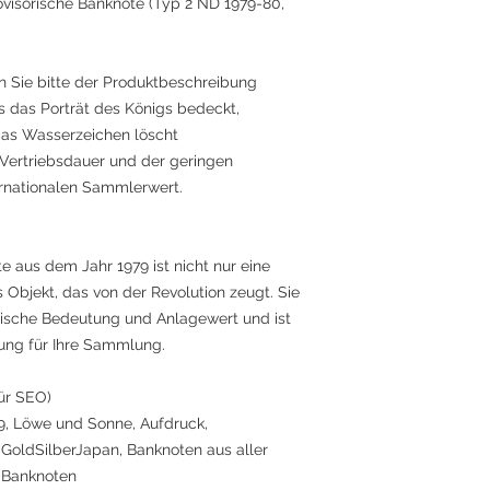
rovisorische Banknote (Typ 2 ND 1979-80,
n Sie bitte der Produktbeschreibung
 das Porträt des Königs bedeckt,
das Wasserzeichen löscht
 Vertriebsdauer und der geringen
ernationalen Sammlerwert.
e aus dem Jahr 1979 ist nicht nur eine
 Objekt, das von der Revolution zeugt. Sie
orische Bedeutung und Anlagewert und ist
ung für Ihre Sammlung.
ür SEO)
79, Löwe und Sonne, Aufdruck,
GoldSilberJapan, Banknoten aus aller
e Banknoten