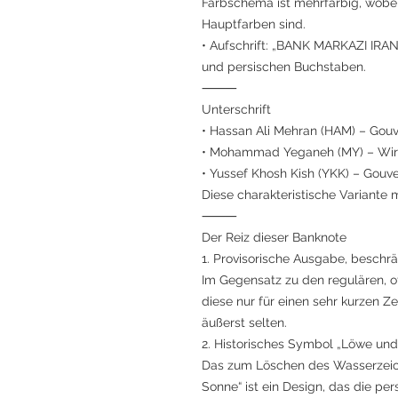
Farbschema ist mehrfarbig, wobe
Hauptfarben sind.
• Aufschrift: „BANK MARKAZI IRAN“
und persischen Buchstaben.
⸻
Unterschrift
• Hassan Ali Mehran (HAM) – Gou
• Mohammad Yeganeh (MY) – Wirt
• Yussef Khosh Kish (YKK) – Gouv
Diese charakteristische Variante
⸻
Der Reiz dieser Banknote
1. Provisorische Ausgabe, beschrä
Im Gegensatz zu den regulären, o
diese nur für einen sehr kurzen 
äußerst selten.
2. Historisches Symbol „Löwe un
Das zum Löschen des Wasserzei
Sonne“ ist ein Design, das die per