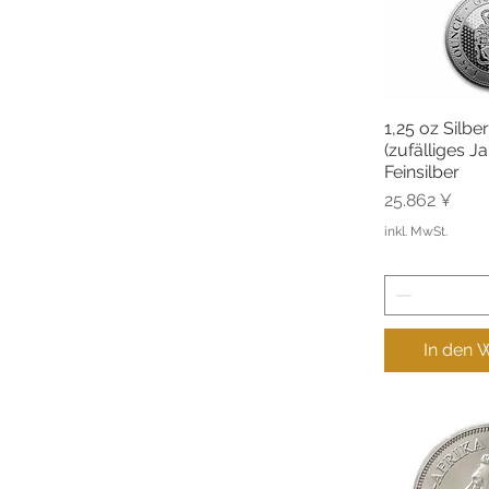
1,25 oz Silbe
Schnel
(zufälliges Ja
Feinsilber
Preis
25.862 ¥
inkl. MwSt.
In den 