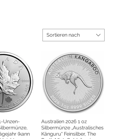
Sortieren nach
1-Unzen-
Australien 2026 1 oz
llansicht
Schnellansicht
Silbermünze,
Silbermünze „Australisches
rägejahr (kann
Känguru“ Feinsilber, The