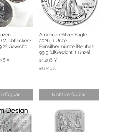
Unzen-
American Silver Eagle
llansicht
Schnellansicht
(Milchflecken)
2026, 1 Unze
,9 %][Gewicht:
Feinsilbermünze [Reinheit:
99,9 %][Gewicht: 1 Unze]
is
e-Preis
Preis
438 ¥
14.296 ¥
inkl. MwSt.
verfügbar
Nicht verfügbar