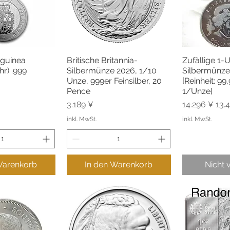
rguinea
Britische Britannia-
Zufällige 1-
lansicht
Schnellansicht
Schne
hr) .999
Silbermünze 2026, 1/10
Silbermünze 
Unze, 999er Feinsilber, 20
[Reinheit: 99
Pence
1/Unze]
Preis
Standardpre
Sal
3.189 ¥
14.296 ¥
13.
inkl. MwSt.
inkl. MwSt.
Warenkorb
In den Warenkorb
Nicht 