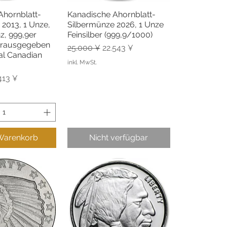
Ahornblatt-
Kanadische Ahornblatt-
llansicht
Schnellansicht
2013, 1 Unze,
Silbermünze 2026, 1 Unze
z, 999,9er
Feinsilber (999,9/1000)
herausgegeben
Standardpreis
Sale-Preis
25.000 ¥
22.543 ¥
al Canadian
inkl. MwSt.
is
e-Preis
413 ¥
 Warenkorb
Nicht verfügbar