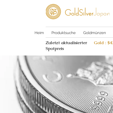
Heim
Produktsuche
Goldmünzen
Zuletzt aktualisierter
Gold : $
Spotpreis