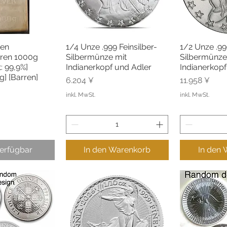
ten
1/4 Unze .999 Feinsilber-
1/2 Unze .99
lansicht
Schnellansicht
Schne
rren 1000g
Silbermünze mit
Silbermünze
t: 99,9%]
Indianerkopf und Adler
Indianerkopf
g] [Barren]
Preis
Preis
6.204 ¥
11.958 ¥
inkl. MwSt.
inkl. MwSt.
verfügbar
In den Warenkorb
In den