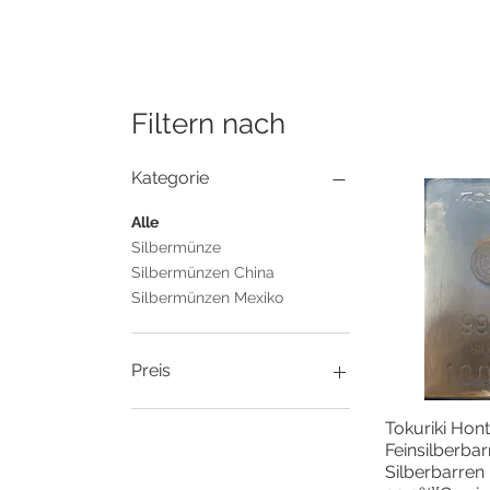
Filtern nach
Kategorie
Alle
Silbermünze
Silbermünzen China
Silbermünzen Mexiko
Preis
Tokuriki Hon
Schnel
1.133 ¥
11.031.195 ¥
Feinsilberba
Silberbarren |