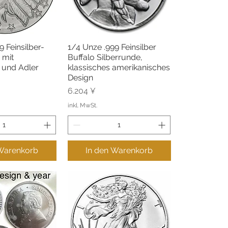
9 Feinsilber-
1/4 Unze .999 Feinsilber
llansicht
Schnellansicht
 mit
Buffalo Silberrunde,
 und Adler
klassisches amerikanisches
Design
Preis
6.204 ¥
inkl. MwSt.
 Warenkorb
In den Warenkorb