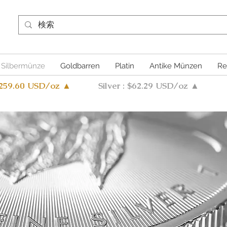
Silbermünze
Goldbarren
Platin
Antike Münzen
Re
4259.60 USD/oz ▲
Silver : $62.29 USD/oz ▲