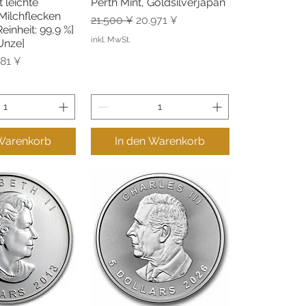
 leichte
Perth Mint, Goldsilverjapan
Milchflecken
Standardpreis
Sale-Preis
21.500 ¥
20.971 ¥
einheit: 99,9 %]
inkl. MwSt.
Unze]
is
e-Preis
581 ¥
 Warenkorb
In den Warenkorb