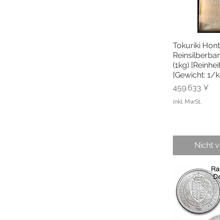
Tokuriki Hon
Schnel
Reinsilberba
(1kg) [Reinhei
[Gewicht: 1/k
Preis
459.633 ¥
inkl. MwSt.
Nicht 