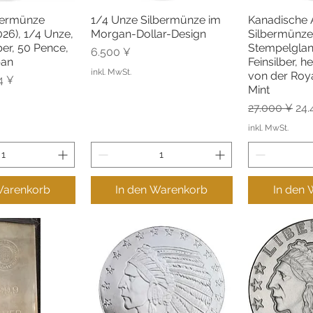
lbermünze
1/4 Unze Silbermünze im
Kanadische 
lansicht
Schnellansicht
Schne
2026), 1/4 Unze,
Morgan-Dollar-Design
Silbermünze 
ber, 50 Pence,
Stempelglan
Preis
6.500 ¥
pan
Feinsilber, 
inkl. MwSt.
von der Roy
s
-Preis
4 ¥
Mint
Standardpre
Sal
27.000 ¥
24.
inkl. MwSt.
Warenkorb
In den Warenkorb
In den