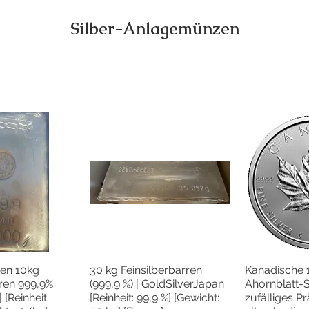
Silber-Anlagemünzen
ten 10kg
30 kg Feinsilberbarren
Kanadische 
lansicht
Schnellansicht
Schne
rren 999,9%
(999,9 %) | GoldSilverJapan
Ahornblatt-
 [Reinheit:
[Reinheit: 99,9 %] [Gewicht:
zufälliges P