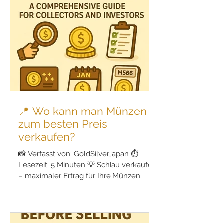
einen privaten Käufer verkaufen?“ Diese
Entscheidung kann den letztlich
erzielten Betrag erheblich beeinflussen.
In diesem Artikel erklären wir Schritt für
Schritt: Vor- und Nachteile von
Händlern und privaten Käufern Welche
📍 Wo kann man Münzen
zum besten Preis
verkaufen?
📸 Verfasst von: GoldSilverJapan ⏱
Lesezeit: 5 Minuten 💡 Schlau verkaufen
– maximaler Ertrag für Ihre Münzen
Einleitung: Warum der Verkaufsort
entscheidend ist Das Sammeln von
Münzen ist nicht nur ein Hobby, sondern
auch ein beliebtes Mittel zur