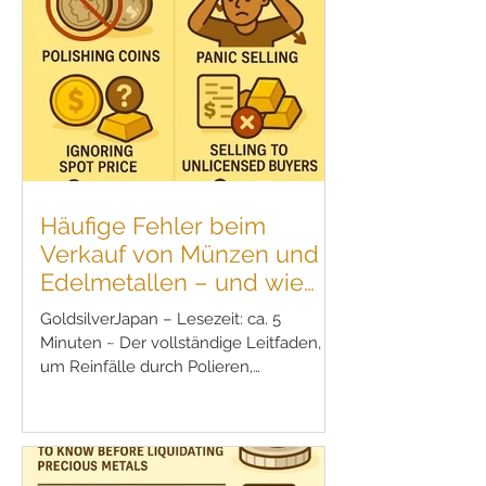
Häufige Fehler beim
Verkauf von Münzen und
Edelmetallen – und wie
man sie vermeidet
GoldsilverJapan – Lesezeit: ca. 5
Minuten ~ Der vollständige Leitfaden,
um Reinfälle durch Polieren,
Panikverkäufe oder mangelnde
Marktkenntnis zu vermeiden ~ Der
Verkauf von Gold- oder Silbermünzen
sowie Barren ist ein wichtiger Schritt zur
Liquidierung von Vermögenswerten.