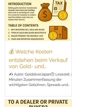
Gerade Einsteiger machen jedoch oft
kostspielige Fehler – aus Unwissen
oder Hektik. In diesem Artikel zeigen wir
dir die häufigsten Fallstricke beim
Edelmetallverkauf und wie du sie
umgehen kannst. Warum
💰 Welche Kosten
entstehen beim Verkauf
von Gold- und
Silberanlagen?
✍️ Autor: GoldsilverJapan🕒 Lesezeit: 5
Minuten Zusammenfassung der
wichtigsten Gebühren, Spreads und
Fallstricke beim Verkauf. 🔰 Einleitung:
Der Verkauf von Gold und Silber ist
nicht kostenlos Investitionen in Gold
(Gold) und Silber (Silber) gelten weltweit