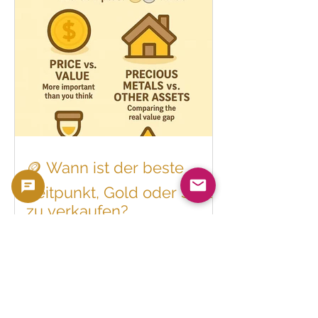
„Wie viel kann ich für diese Münze
bekommen?“ „Haben alte Münzen
überhaupt noch einen Wert?“ „Wie kann
ich den Wert zu Hause selbst
bestimmen?“ „Ist sie als Anlageobjekt
sinnvoll?“ „Wie bestimme ich den fairen
Preis?“ 🧠 Warum ist die Wertermittlung
so wic
🪙 Wann ist der beste
Zeitpunkt, Gold oder Silber
zu verkaufen?
[Eine Anleitung aus der Sicht von Wert
vs. Preis] ✍️ Verfasser: GoldSilverJapan |
⏱ Lesezeit: 5 Minuten ❓„Wann sollte
man Gold oder Silber verkaufen?“ Diese
Frage stellen sich viele Anleger und
Sammler. Die einfache Antwort „wenn