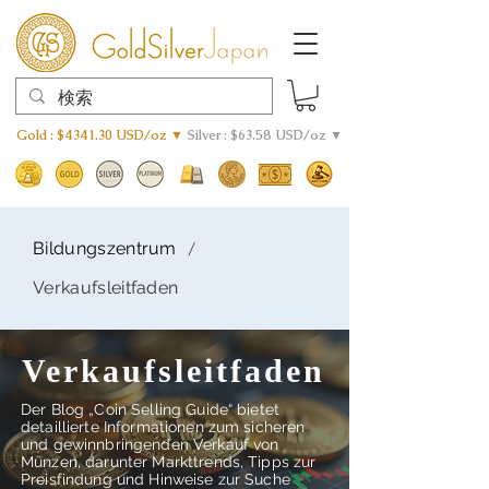
Gold : $4341.30 USD/oz ▼
Silver : $63.58 USD/oz ▼
/
Bildungszentrum
Verkaufsleitfaden
Verkaufsleitfaden
Der Blog „Coin Selling Guide“ bietet
detaillierte Informationen zum sicheren
und gewinnbringenden Verkauf von
Münzen, darunter Markttrends, Tipps zur
Preisfindung und Hinweise zur Suche