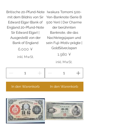
Britische 20-Pfund-Note
Iwakura Tomomi 500-
mit dem Bildnis von Sir
Yen-Banknote (Serie B
Edward Elgar (Bank of
500 Yen) | Der Charme
England 20-Pfund-Note
der berühmten
Sir Edward Elgar) |
Banknote, die das
Ausgestellt von der
Nachkriegsjapan und
Bank of England
sein Fuji-Motiv prägte |
GoldSilverJapan
Preis
6.000 ¥
Preis
1.980 ¥
inkl. MwSt.
inkl. MwSt.
In den Warenkorb
In den Warenkorb