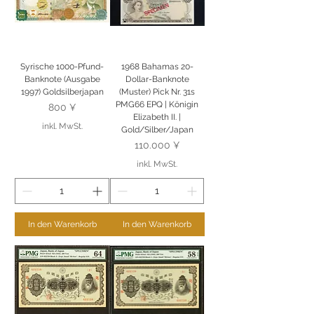
Syrische 1000-Pfund-
1968 Bahamas 20-
Banknote (Ausgabe
Dollar-Banknote
1997) Goldsilberjapan
(Muster) Pick Nr. 31s
PMG66 EPQ | Königin
Preis
800 ¥
Elizabeth II. |
inkl. MwSt.
Gold/Silber/Japan
Preis
110.000 ¥
inkl. MwSt.
In den Warenkorb
In den Warenkorb