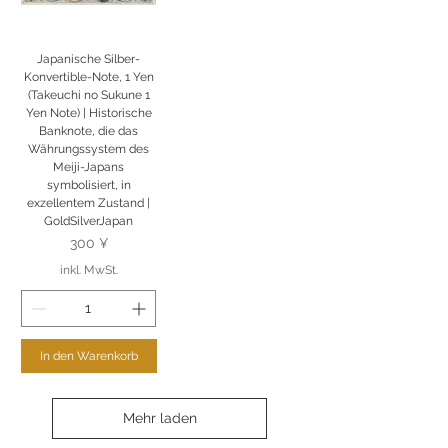
Japanische Silber-
Konvertible-Note, 1 Yen
(Takeuchi no Sukune 1
Yen Note) | Historische
Banknote, die das
Währungssystem des
Meiji-Japans
symbolisiert, in
exzellentem Zustand |
GoldSilverJapan
Preis
300 ¥
inkl. MwSt.
In den Warenkorb
Mehr laden