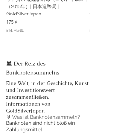
（2015年）| 日本造幣局 |
（2015年）| 日本造幣
GoldSilverJapan
GoldSilverJapan
Preis
Preis
175 ¥
175 ¥
inkl. MwSt.
inkl. MwSt.
🏛️ Der Reiz des
Banknotensammelns
Eine Welt, in der Geschichte, Kunst
und Investitionswert
zusammenfließen.
Informationen von
GoldSilverJapan
🔰 Was ist Banknotensammeln?
Banknoten sind nicht bloß ein
Zahlungsmittel.