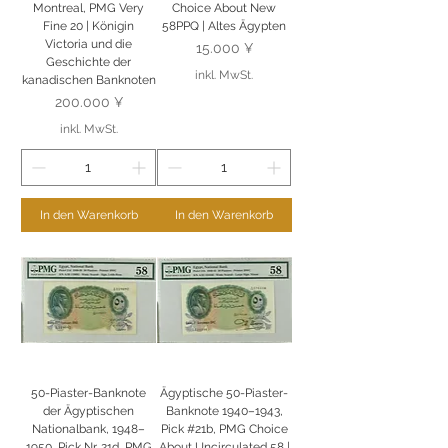
Montreal, PMG Very
Choice About New
Fine 20 | Königin
58PPQ | Altes Ägypten
Victoria und die
Preis
15.000 ¥
Geschichte der
inkl. MwSt.
kanadischen Banknoten
Preis
200.000 ¥
inkl. MwSt.
In den Warenkorb
In den Warenkorb
50-Piaster-Banknote
Ägyptische 50-Piaster-
der Ägyptischen
Banknote 1940–1943,
Nationalbank, 1948–
Pick #21b, PMG Choice
1950, Pick Nr. 21d, PMG
About Uncirculated 58 |