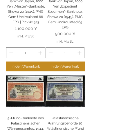
Bank von Japan, 1000
Bank von Japan, 1000
Yen „Muster“-Banknote,
Yen „Expedient
Showa 20 (1945), PMG
Specimen“-Banknote,
Gem Uncirculated 66
Showa 20 (1945), PMG
EPQ | Pick #45s3
Gem Uncirculated 65
EPQ
Preis
1.100.000 ¥
Preis
900.000 ¥
inkl. MwSt.
inkl. MwSt.
In den Warenkorb
In den Warenkorb
5-Pfund-Banknote des
Palästinensische
Palästinensischen
Währungsbehörde 10
Währungsamtes, 1944,
Palästinensische Pfund