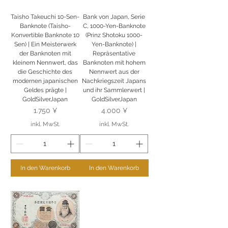
Taisho Takeuchi 10-Sen-
Bank von Japan, Serie
Banknote (Taisho-
C, 1000-Yen-Banknote
Konvertible Banknote 10
(Prinz Shotoku 1000-
Sen) | Ein Meisterwerk
Yen-Banknote) |
der Banknoten mit
Repräsentative
kleinem Nennwert, das
Banknoten mit hohem
die Geschichte des
Nennwert aus der
modernen japanischen
Nachkriegszeit Japans
Geldes prägte |
und ihr Sammlerwert |
GoldSilverJapan
GoldSilverJapan
Preis
Preis
1.750 ¥
4.000 ¥
inkl. MwSt.
inkl. MwSt.
In den Warenkorb
In den Warenkorb