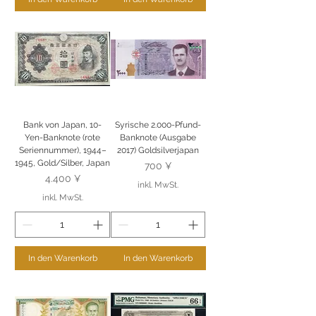
Bank von Japan, 10-
Syrische 2.000-Pfund-
Yen-Banknote (rote
Banknote (Ausgabe
Seriennummer), 1944–
2017) Goldsilverjapan
1945, Gold/Silber, Japan
Preis
700 ¥
Preis
4.400 ¥
inkl. MwSt.
inkl. MwSt.
In den Warenkorb
In den Warenkorb