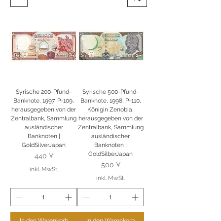
Syrische 200-Pfund-
Syrische 500-Pfund-
Banknote, 1997, P-109,
Banknote, 1998, P-110,
herausgegeben von der
Königin Zenobia,
Zentralbank, Sammlung
herausgegeben von der
ausländischer
Zentralbank, Sammlung
Banknoten |
ausländischer
GoldSilverJapan
Banknoten |
GoldSilberJapan
Preis
440 ¥
Preis
500 ¥
inkl. MwSt.
inkl. MwSt.
In den Warenkorb
In den Warenkorb