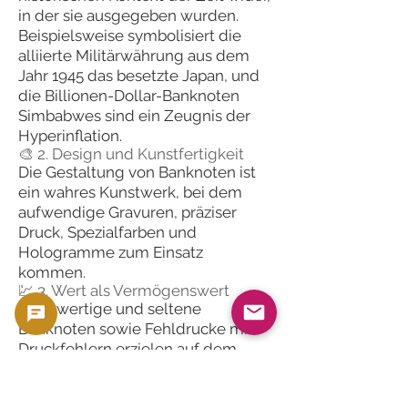
in der sie ausgegeben wurden.
Beispielsweise symbolisiert die
alliierte Militärwährung aus dem
Jahr 1945 das besetzte Japan, und
die Billionen-Dollar-Banknoten
Simbabwes sind ein Zeugnis der
Hyperinflation.
🎨 2. Design und Kunstfertigkeit
Die Gestaltung von Banknoten ist
ein wahres Kunstwerk, bei dem
aufwendige Gravuren, präziser
Druck, Spezialfarben und
Hologramme zum Einsatz
kommen.
💹 3. Wert als Vermögenswert
Hochwertige und seltene
Banknoten sowie Fehldrucke mit
Druckfehlern erzielen auf dem
Markt hohe Preise und sind als
Anlageobjekte begehrt.
🌐 4. Vielfältige Kollektionsthemen