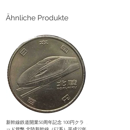
Ähnliche Produkte
新幹線鉄道開業50周年記念 100円クラ
新幹線鉄道開業50周年
ッド貨幣 北陸新幹線（E7系）平成27年
ッド貨幣 上越新幹線