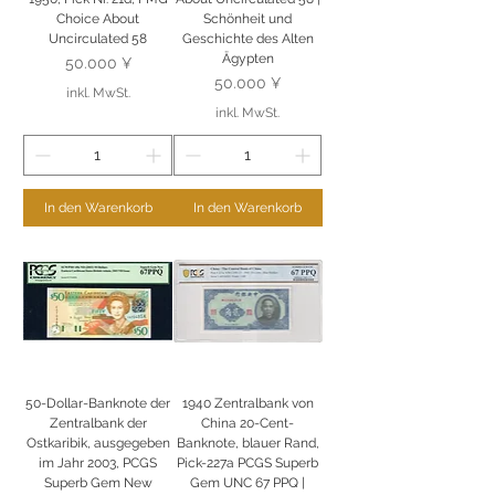
Choice About
Schönheit und
Uncirculated 58
Geschichte des Alten
Ägypten
Preis
50.000 ¥
Preis
50.000 ¥
inkl. MwSt.
inkl. MwSt.
In den Warenkorb
In den Warenkorb
50-Dollar-Banknote der
1940 Zentralbank von
Zentralbank der
China 20-Cent-
Ostkaribik, ausgegeben
Banknote, blauer Rand,
im Jahr 2003, PCGS
Pick-227a PCGS Superb
Superb Gem New
Gem UNC 67 PPQ |