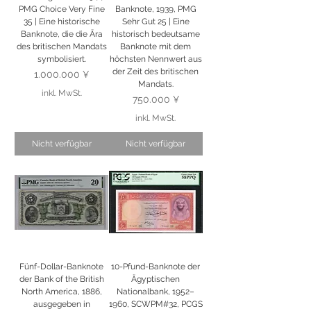
PMG Choice Very Fine
Banknote, 1939, PMG
35 | Eine historische
Sehr Gut 25 | Eine
Banknote, die die Ära
historisch bedeutsame
des britischen Mandats
Banknote mit dem
symbolisiert.
höchsten Nennwert aus
der Zeit des britischen
Preis
1.000.000 ¥
Mandats.
inkl. MwSt.
Preis
750.000 ¥
inkl. MwSt.
Nicht verfügbar
Nicht verfügbar
Fünf-Dollar-Banknote
10-Pfund-Banknote der
der Bank of the British
Ägyptischen
North America, 1886,
Nationalbank, 1952–
ausgegeben in
1960, SCWPM#32, PCGS