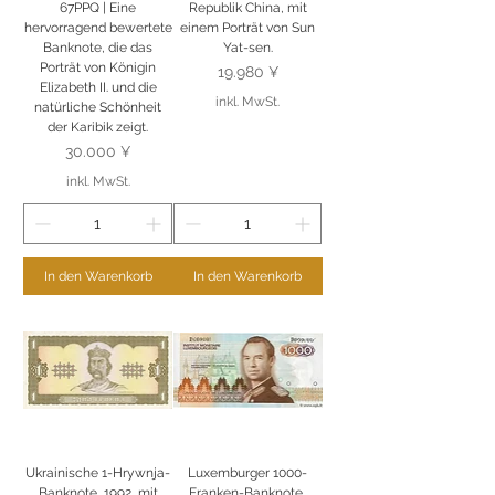
67PPQ | Eine
Republik China, mit
hervorragend bewertete
einem Porträt von Sun
Banknote, die das
Yat-sen.
Porträt von Königin
Preis
19.980 ¥
Elizabeth II. und die
inkl. MwSt.
natürliche Schönheit
der Karibik zeigt.
Preis
30.000 ¥
inkl. MwSt.
In den Warenkorb
In den Warenkorb
Ukrainische 1-Hrywnja-
Luxemburger 1000-
Banknote, 1992, mit
Franken-Banknote,