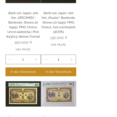
Bank von Japan, 200
Bank von Japan, 200
Yen „SPECIMEN“-
Yen „Muster“-Banknote,
Banknote, Showa 20
Showa 20 (1945), PMG
(1945), PMG Choice
Choice, fast unzirkuliert,
Uncirculated 64 | Pick
58 EPQ
#43As3, kleines Format
Preis
130.000 ¥
Preis
250.000 ¥
inkl. MwSt.
inkl. MwSt.
In den Warenkorb
In den Warenkorb