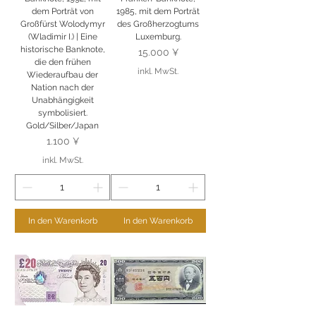
dem Porträt von
1985, mit dem Porträt
Großfürst Wolodymyr
des Großherzogtums
(Wladimir I.) | Eine
Luxemburg.
historische Banknote,
Preis
15.000 ¥
die den frühen
inkl. MwSt.
Wiederaufbau der
Nation nach der
Unabhängigkeit
symbolisiert.
Gold/Silber/Japan
Preis
1.100 ¥
inkl. MwSt.
In den Warenkorb
In den Warenkorb