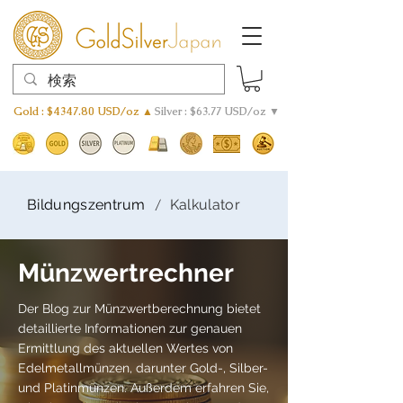
Gold : $4347.80 USD/oz ▲
Silver : $63.77 USD/oz ▼
/
Bildungszentrum
Kalkulator
Münzwertrechner
Der Blog zur Münzwertberechnung bietet
detaillierte Informationen zur genauen
Ermittlung des aktuellen Wertes von
Edelmetallmünzen, darunter Gold-, Silber-
und Platinmünzen. Außerdem erfahren Sie,