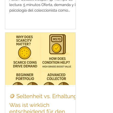
lectura: 5 minutos Oferta, demanda y la
psicología del coleccionista como
impulsores del precio de las monedas
En el mundo del coleccionismo de
monedas y la inversión en metales
preciosos, hay una pregunta común
entre principiantes y veteranos: “¿Por
qué esta moneda se vende por mucho
más de lo que vale el oro o la plata que
contiene?” La respuesta es simple, pero
profunda: la prima —el sobreprecio
sobre el valor intrínseco— se determina
po
🪙 Seltenheit vs. Erhaltung:
Was ist wirklich
entscheidend für den