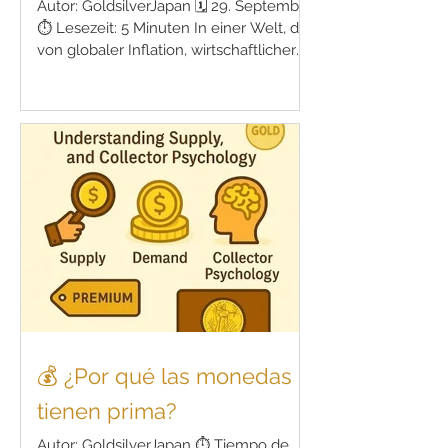
Autor: GoldsilverJapan 🗓️ 29. September
⏱️ Lesezeit: 5 Minuten In einer Welt, die
von globaler Inflation, wirtschaftlicher
Unsicherheit und sinkendem Vertrauen
in Fiat-Währungen geprägt ist, stellen
sich viele Investoren die Frage: Werden
Gold- und Silbermünzen auch im Jahr
2030 eine verlässliche Investition
bleiben? In diesem ausführlichen
Leitfaden behandeln wir: Warum
Menschen in Edelmetallmünzen
investieren Aktuelle Trends auf dem
Edelmetallmarkt Einfluss geopolitischer
u
💰 ¿Por qué las monedas
tienen prima?
Autor: GoldsilverJapan ⏱ Tiempo de