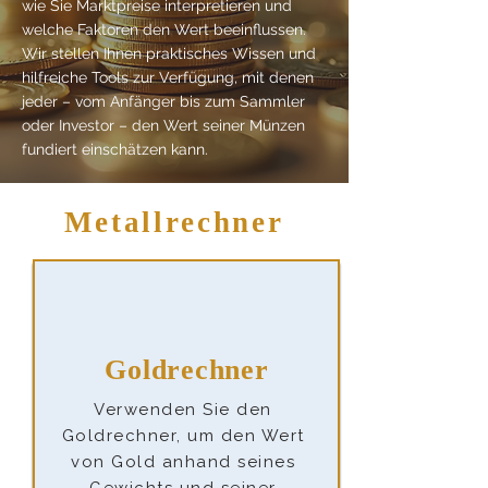
wie Sie Marktpreise interpretieren und
welche Faktoren den Wert beeinflussen.
Wir stellen Ihnen praktisches Wissen und
hilfreiche Tools zur Verfügung, mit denen
jeder – vom Anfänger bis zum Sammler
oder Investor – den Wert seiner Münzen
fundiert einschätzen kann.
Metallrechner
Goldrechner
Verwenden Sie den
Goldrechner, um den Wert
von Gold anhand seines
Gewichts und seiner