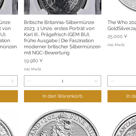
münze
Britische Britannia-Silbermünze
The Who 202
Schnellansicht
Sc
t von
2023, 1 Unze, erstes Porträt von
GoldSilverJ
BU),
Karl III., Prägefrisch (GEM BU),
Preis
25.000 ¥
ation
frühe Ausgabe | Die Faszination
inkl. MwSt.
rmünzen
moderner britischer Silbermünzen
mit NGC-Bewertung
Preis
19.980 ¥
inkl. MwSt.
In den Warenkorb
In 