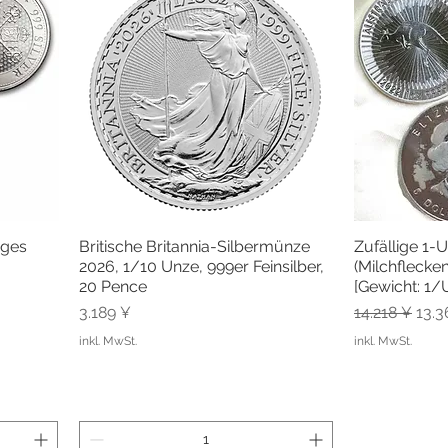
iges
Britische Britannia-Silbermünze
Zufällige 1
Schnellansicht
Sc
2026, 1/10 Unze, 999er Feinsilber,
(Milchflecken
20 Pence
[Gewicht: 1/
Preis
Standardpre
Sale
3.189 ¥
14.218 ¥
13.3
inkl. MwSt.
inkl. MwSt.