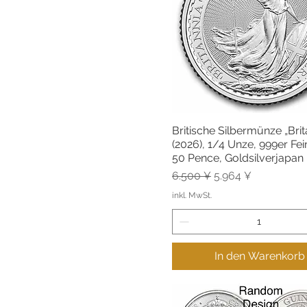
Britische Silbermünze „Brit
Schnellansicht
(2026), 1/4 Unze, 999er Fein
50 Pence, Goldsilverjapan
Standardpreis
Sale-Preis
6.500 ¥
5.964 ¥
inkl. MwSt.
In den Warenkorb