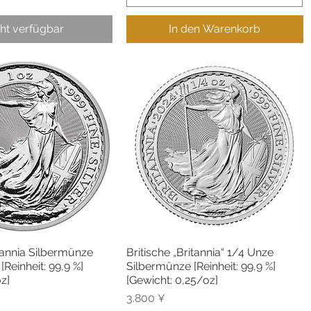
ht verfügbar
In den Warenkorb
itannia Silbermünze
Britische „Britannia“ 1/4 Unze
hnellansicht
Schnellansicht
Reinheit: 99,9 %]
Silbermünze [Reinheit: 99,9 %]
z]
[Gewicht: 0,25/oz]
Preis
3.800 ¥