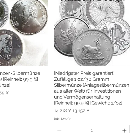
-Unzen-Silbermünze
[Niedrigster Preis garantiert]
hnellansicht
Schnellansicht
) [Reinheit: 99,9 %]
Zufällige 1 oz/30 Gramm
Unze]
Silbermünze (Anlagesilbermünzen
aus aller Welt) für Investitionen
is
-Preis
65 ¥
und Vermögenserhaltung
[Reinheit: 99,9 %] [Gewicht: 1/oz]
Standardpreis
Sale-Preis
14.218 ¥
13.152 ¥
inkl. MwSt.