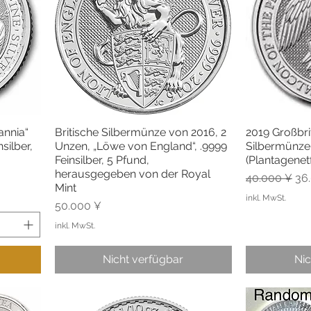
annia“
Britische Silbermünze von 2016, 2
2019 Großbri
Schnellansicht
Sc
silber,
Unzen, „Löwe von England“, .9999
Silbermünze
Feinsilber, 5 Pfund,
(Plantagenetf
herausgegeben von der Royal
Standardpre
Sal
40.000 ¥
36
Mint
inkl. MwSt.
Preis
50.000 ¥
inkl. MwSt.
Nicht verfügbar
Nic