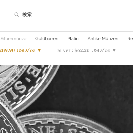
Silbermünze
Goldbarren
Platin
Antike Münzen
Re
4289.90 USD/oz ▼
Silver : $62.26 USD/oz ▼