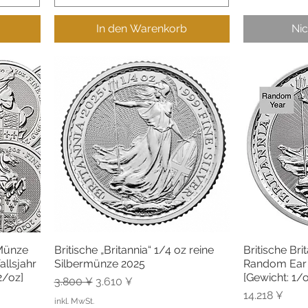
In den Warenkorb
Nic
-Münze
Britische „Britannia“ 1/4 oz reine
Britische Br
Schnellansicht
Sc
allsjahr
Silbermünze 2025
Random Ear [
 2/oz]
[Gewicht: 1/o
Standardpreis
Sale-Preis
3.800 ¥
3.610 ¥
Preis
14.218 ¥
inkl. MwSt.