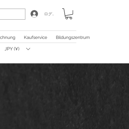
ログイン
chnung
Kaufservice
Bildungszentrum
JPY (¥)