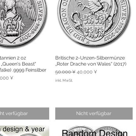
tannien 2 oz
Britische 2-Unzen-Silbermünze
hnellansicht
Schnellansicht
 „Queen's Beast“
„Roter Drache von Wales“ (2017)
alke) .9999 Feinsilber
Standardpreis
Sale-Preis
50.000 ¥
40.000 ¥
is
e-Preis
.000 ¥
inkl. MwSt.
ht verfügbar
Nicht verfügbar