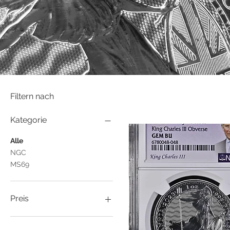
Filtern nach
Kategorie
Alle
NGC
MS69
Preis
1.519 ¥
57.000 ¥