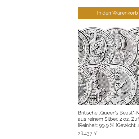
In den Warenkorb
Britische „Queen’s Beast“
Schnellansicht
aus reinem Silber, 2 oz, Zuf
[Reinheit: 99,9 %] [Gewicht:
Preis
28.437 ¥