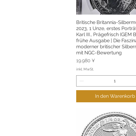
Britische Britannia-Silber
Schnellansicht
2023, 1 Unze, erstes Porträ
Karl III., Prägefrisch (GEM 
frühe Ausgabe | Die Faszin
moderner britischer Silbe
mit NGC-Bewertung
Preis
19.980 ¥
inkl. MwSt.
In den Warenkorb