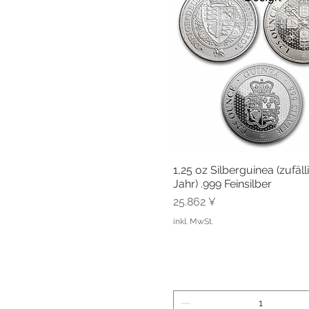
1,25 oz Silberguinea (zufäll
Schnellansicht
Jahr) .999 Feinsilber
Preis
25.862 ¥
inkl. MwSt.