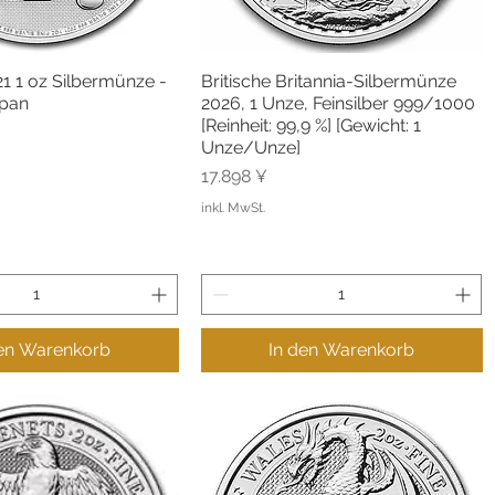
1 1 oz Silbermünze -
Britische Britannia-Silbermünze
hnellansicht
Schnellansicht
apan
2026, 1 Unze, Feinsilber 999/1000
[Reinheit: 99,9 %] [Gewicht: 1
Unze/Unze]
Preis
17.898 ¥
inkl. MwSt.
den Warenkorb
In den Warenkorb