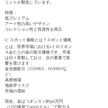
ミントが製造しています。
特徴：
低プレミアム
アート性の高いデザイン
コレクション性と投資性を両立
💹 スポット価格とは？スポット価格
とは、世界市場における1トロイオン
スあたりの金の取引価格です。市場
は日々変動しており、次の要素で影
響を受けます：
金先物取引（COMEX、NYMEXな
ど）
為替相場
地政学
リスク
市場の需給
現在、金は**1オンス＝約90万円
（USD換算で4900ドル）**で取引さ