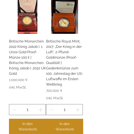
Britische Monarchen
Britische Royal Mint,
2022 König Jakob I. 1
2017: „Der Krieg in der
Unze Gold Proof-
Luft“, 2-Pfund-
Münze 100 £ |
Goldmünze (Proof-
Britische Monarchen
Qualität) |
König Jakob I. 2022 UK
Gedenkmünze zum
Gold
100. Jahrestag der US-
Luftwaffe im Ersten
Preis
1.000.000 ¥
Weltkrieg
inkl. MwSt.
Preis
700.000 ¥
inkl. MwSt.
In den
In den
Warenkorb
Warenkorb