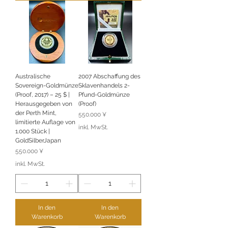
Australische
2007 Abschaffung des
Sovereign-Goldmünze
Sklavenhandels 2-
(Proof, 2017) – 25 $ |
Pfund-Goldmünze
Herausgegeben von
(Proof)
der Perth Mint,
Preis
550.000 ¥
limitierte Auflage von
inkl. MwSt.
1.000 Stück |
GoldSilberJapan
Preis
550.000 ¥
inkl. MwSt.
In den
In den
Warenkorb
Warenkorb