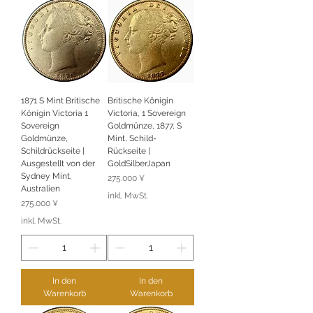
1871 S Mint Britische
Britische Königin
Königin Victoria 1
Victoria, 1 Sovereign
Sovereign
Goldmünze, 1877, S
Goldmünze,
Mint, Schild-
Schildrückseite |
Rückseite |
Ausgestellt von der
GoldSilberJapan
Sydney Mint,
Preis
275.000 ¥
Australien
inkl. MwSt.
Preis
275.000 ¥
inkl. MwSt.
In den
In den
Warenkorb
Warenkorb