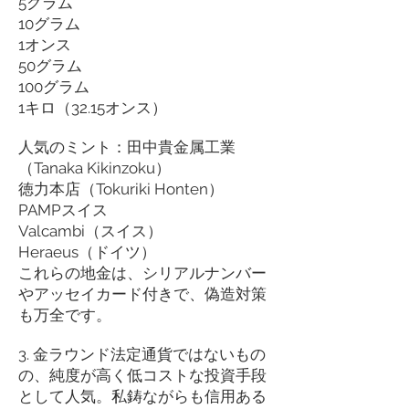
5グラム
10グラム
1オンス
50グラム
100グラム
1キロ（32.15オンス）
人気のミント：田中貴金属工業
（Tanaka Kikinzoku）
徳力本店（Tokuriki Honten）
PAMPスイス
Valcambi（スイス）
Heraeus（ドイツ）
これらの地金は、シリアルナンバー
やアッセイカード付きで、偽造対策
も万全です。
3. 金ラウンド法定通貨ではないもの
の、純度が高く低コストな投資手段
として人気。私鋳ながらも信用ある