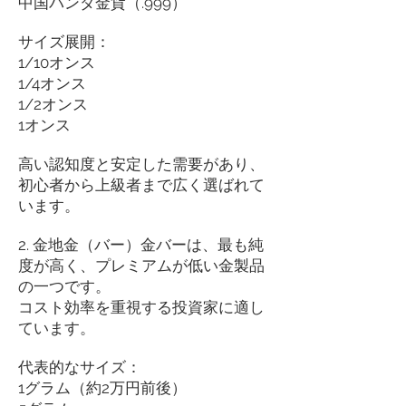
中国パンダ金貨（.999）
サイズ展開：
1/10オンス
1/4オンス
1/2オンス
1オンス
高い認知度と安定した需要があり、
初心者から上級者まで広く選ばれて
います。
2. 金地金（バー）金バーは、最も純
度が高く、プレミアムが低い金製品
の一つです。
コスト効率を重視する投資家に適し
ています。
代表的なサイズ：
1グラム（約2万円前後）