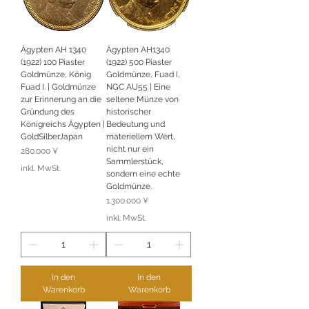
Ägypten AH 1340
Ägypten AH1340
(1922) 100 Piaster
(1922) 500 Piaster
Goldmünze, König
Goldmünze, Fuad I,
Fuad I. | Goldmünze
NGC AU55 | Eine
zur Erinnerung an die
seltene Münze von
Gründung des
historischer
Königreichs Ägypten |
Bedeutung und
GoldSilberJapan
materiellem Wert,
nicht nur ein
Preis
280.000 ¥
Sammlerstück,
inkl. MwSt.
sondern eine echte
Goldmünze.
Preis
1.300.000 ¥
inkl. MwSt.
In den
In den
Warenkorb
Warenkorb