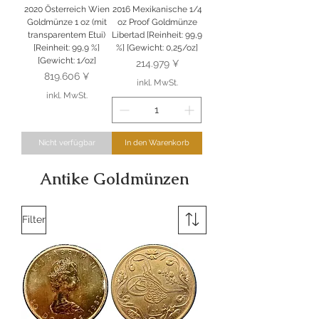
2020 Österreich Wien
2016 Mexikanische 1/4
Goldmünze 1 oz (mit
oz Proof Goldmünze
transparentem Etui)
Libertad [Reinheit: 99,9
[Reinheit: 99,9 %]
%] [Gewicht: 0,25/oz]
[Gewicht: 1/oz]
Preis
214.979 ¥
Preis
819.606 ¥
inkl. MwSt.
inkl. MwSt.
Nicht verfügbar
In den Warenkorb
Antike Goldmünzen
Filter