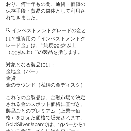
おり、何千年もの間、通貨・価値の
保存手段・貿易の媒体として利用さ
れてきました。
🔍 インベストメントグレードの金と
は？投資用の「インベストメントグ
レード金」は、**純度99.5%以上
（.995以上）**の製品を指します。
対象となる製品には：
金地金（バー）
金貨
金のラウンド（私鋳の金ディスク）
これらの金製品は、金融市場で決定
される金のスポット価格に基づき、
製品ごとのプレミアム（上乗せ価
格）を加えた価格で販売されます。
GoldSilverJapanでは、1gバーから1
オンス金貨、さらにはキロバーま