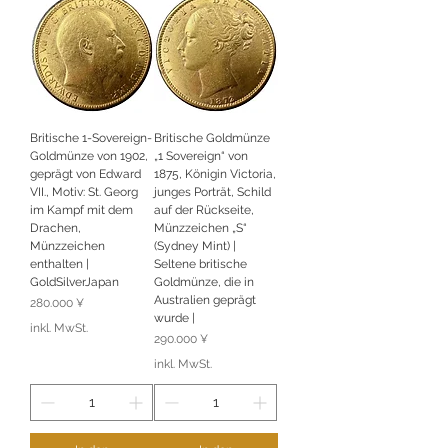
Britische 1-Sovereign-
Britische Goldmünze
Goldmünze von 1902,
„1 Sovereign“ von
geprägt von Edward
1875, Königin Victoria,
VII., Motiv: St. Georg
junges Porträt, Schild
im Kampf mit dem
auf der Rückseite,
Drachen,
Münzzeichen „S“
Münzzeichen
(Sydney Mint) |
enthalten |
Seltene britische
GoldSilverJapan
Goldmünze, die in
Australien geprägt
Preis
280.000 ¥
wurde |
inkl. MwSt.
Preis
290.000 ¥
inkl. MwSt.