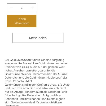
In den
Warenkorb
Mehr laden
Bei GoldSilverJapan führen wir eine sorgfältig
ausgewählte Auswahl an Goldmünzen mit einer
Reinheit von 99,99 %, die auf der ganzen Welt
hohes Ansehen genießen, darunter die
Goldmünze „Wiener Philharmoniker“ der Münze
Österreich und die Goldmünze „Maple Leaf“ der
Royal Canadian Mint.
Goldmünzen sind in den Größen 1 Unze, 1/2 Unze
und 1/4 Unze erhältlich und erfreuen sich nicht
nur als Anlage, sondern auch als Geschenk und
Erbschaft großer Beliebtheit. Aufgrund ihrer
Schönheit und ihres hohen Marktwerts eignen
sich Goldmünzen ideal für den langfristigen
Werterhalt.