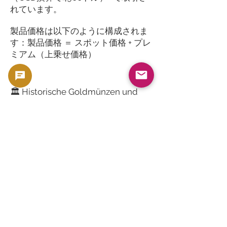
れています。
製品価格は以下のように構成されま
す：製品価格 ＝ スポット価格 + プレ
ミアム（上乗せ価格）
🏛️ Historische Goldmünzen und
Premiumprodukte: Amerikanische
Goldmünzen von vor 1933
In den Vereinigten Staaten wurde
der Goldstandard 1933 abgeschafft,
wodurch Goldmünzen aus der Zeit
vor diesem Zeitpunkt äußerst
selten und für Sammler eine
wertvolle Investition darstellen.
Repräsentative Münzen:
20-Dollar-St.-Gaudens-Doppeladler
(Goldgehalt: 0,9675 Unzen)
10 Dollar Indian Head
$5 Liberty Half Eagle