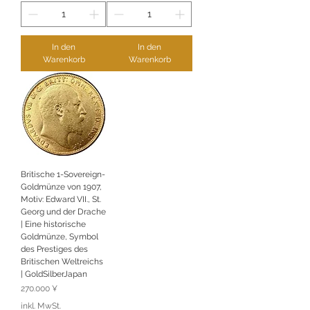
In den
In den
Warenkorb
Warenkorb
Britische 1-Sovereign-
Goldmünze von 1907,
Motiv: Edward VII., St.
Georg und der Drache
| Eine historische
Goldmünze, Symbol
des Prestiges des
Britischen Weltreichs
| GoldSilberJapan
Preis
270.000 ¥
inkl. MwSt.