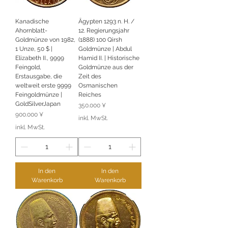
Kanadische
Ägypten 1293 n. H. /
Ahornblatt-
12. Regierungsjahr
Goldmünze von 1982,
(1888) 100 Qirsh
1 Unze, 50 $ |
Goldmünze | Abdul
Elizabeth II., 9999
Hamid II. | Historische
Feingold,
Goldmünze aus der
Erstausgabe, die
Zeit des
weltweit erste 9999
Osmanischen
Feingoldmünze |
Reiches
GoldSilverJapan
Preis
350.000 ¥
Preis
900.000 ¥
inkl. MwSt.
inkl. MwSt.
In den
In den
Warenkorb
Warenkorb