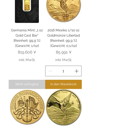
Germania Mint „1 oz
2016 Mexiko 1/10 oz
Gold Cast Bar“
Goldmünze Libertad
[Reinheit: 99,9 %]
[Reinheit: 99,9 %]
[Gewicht: 1/oz]
[Gewicht: 0,1/oz]
Preis
Preis
819.606 ¥
85.991 ¥
inkl. MwSt.
inkl. MwSt.
Nicht verfügbar
In den Warenkorb