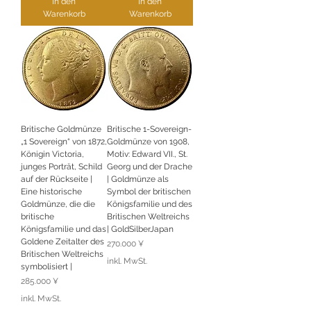
In den
In den
Warenkorb
Warenkorb
Britische Goldmünze
Britische 1-Sovereign-
„1 Sovereign“ von 1872,
Goldmünze von 1908,
Königin Victoria,
Motiv: Edward VII., St.
junges Porträt, Schild
Georg und der Drache
auf der Rückseite |
| Goldmünze als
Eine historische
Symbol der britischen
Goldmünze, die die
Königsfamilie und des
britische
Britischen Weltreichs
Königsfamilie und das
| GoldSilberJapan
Goldene Zeitalter des
Preis
270.000 ¥
Britischen Weltreichs
inkl. MwSt.
symbolisiert |
Preis
285.000 ¥
inkl. MwSt.