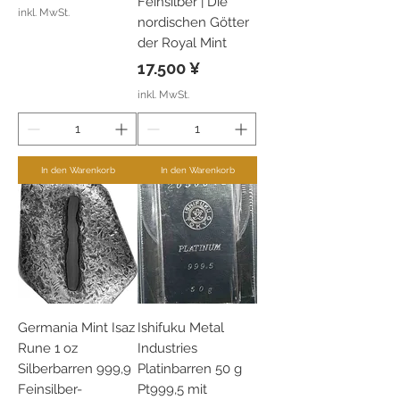
Feinsilber | Die
inkl. MwSt.
nordischen Götter
der Royal Mint
Preis
17.500 ¥
inkl. MwSt.
In den Warenkorb
In den Warenkorb
Germania Mint Isaz
Ishifuku Metal
Rune 1 oz
Industries
Silberbarren 999,9
Platinbarren 50 g
Feinsilber-
Pt999,5 mit