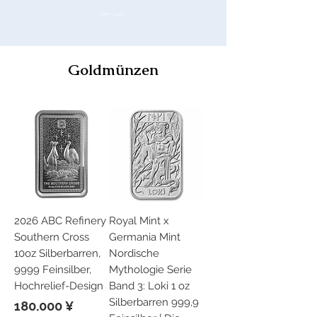
Mehr laden
Goldmünzen
2026 ABC Refinery
Royal Mint x
Southern Cross
Germania Mint
10oz Silberbarren,
Nordische
9999 Feinsilber,
Mythologie Serie
Hochrelief-Design
Band 3: Loki 1 oz
Silberbarren 999,9
Preis
180.000 ¥