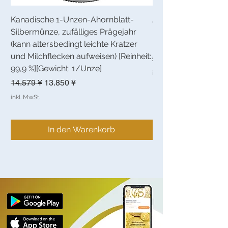
Kanadische 1-Unzen-Ahornblatt-
Johnson Matthey 1 o
Silbermünze, zufälliges Prägejahr
[Reinheit: 99,9 %][Gew
(kann altersbedingt leichte Kratzer
[Barren]
und Milchflecken aufweisen) [Reinheit:
Standardpreis
20.082 ¥
99,9 %][Gewicht: 1/Unze]
inkl. MwSt.
Standardpreis
Sale-Preis
14.579 ¥
13.850 ¥
inkl. MwSt.
In den Warenkorb