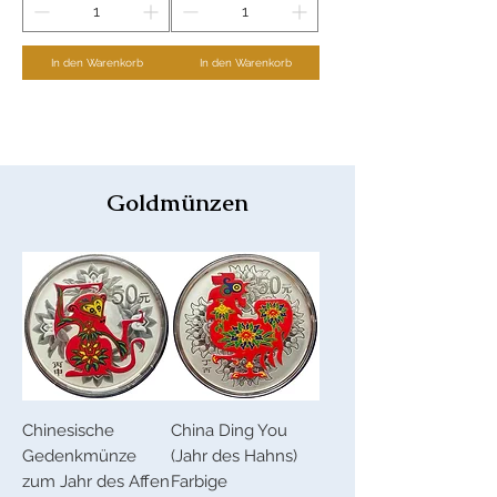
In den Warenkorb
In den Warenkorb
Mehr laden
Goldmünzen
Chinesische
China Ding You
Gedenkmünze
(Jahr des Hahns)
zum Jahr des Affen
Farbige