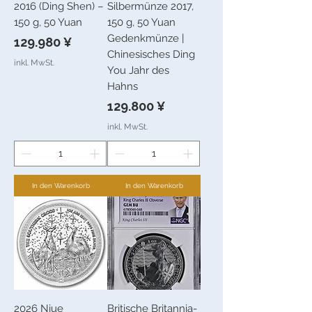
2016 (Ding Shen) –
Silbermünze 2017,
150 g, 50 Yuan
150 g, 50 Yuan
Gedenkmünze |
Preis
129.980 ¥
Chinesisches Ding
inkl. MwSt.
You Jahr des
Hahns
Preis
129.800 ¥
inkl. MwSt.
In den Warenkorb
In den Warenkorb
2026 Niue
Britische Britannia-