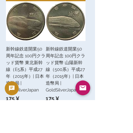
新幹線鉄道開業50
新幹線鉄道開業50
周年記念 100円クラ
周年記念 100円クラ
ッド貨幣 東北新幹
ッド貨幣 山陽新幹
線（E5系）平成27
線（500系）平成27
年（2015年）| 日本
年（2015年）| 日本
造幣局 |
造幣局 |
GoldSilverJapan
GoldSilverJapan
Preis
Preis
175 ¥
175 ¥
inkl. MwSt.
inkl. MwSt.
In den Warenkorb
In den Warenkorb