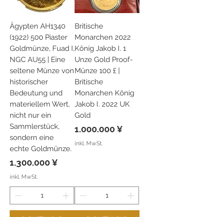
Ägypten AH1340
Britische
(1922) 500 Piaster
Monarchen 2022
Goldmünze, Fuad I,
König Jakob I. 1
NGC AU55 | Eine
Unze Gold Proof-
seltene Münze von
Münze 100 £ |
historischer
Britische
Bedeutung und
Monarchen König
materiellem Wert,
Jakob I. 2022 UK
nicht nur ein
Gold
Sammlerstück,
Preis
1.000.000 ¥
sondern eine
inkl. MwSt.
echte Goldmünze.
Preis
1.300.000 ¥
inkl. MwSt.