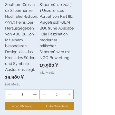
Southern Cross 1
Silbermünze 2023,
oz Silbermünze,
1 Unze, erstes
Hochrelief-Edition,
Porträt von Karl III.,
999,9 Feinsilber |
Prägefrisch (GEM
Herausgegeben
BU), frühe Ausgabe
von ABC Bullion.
| Die Faszination
Mit einem
moderner
besonderen
britischer
Design, das das
Silbermünzen mit
Kreuz des Südens
NGC-Bewertung
und Symbole
Preis
19.980 ¥
Australiens zeigt.
inkl. MwSt.
Preis
19.980 ¥
inkl. MwSt.
In den Warenkorb
In den Warenkorb