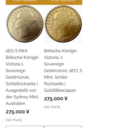
In den Warenkorb
In den Warenkorb
1871 S Mint
Britische Königin
Britische Königin
Victoria, 1
Victoria 1
Sovereign
Sovereign
Goldmünze, 1877, S
Goldmünze,
Mint, Schild-
Schildrückseite |
Rückseite |
Ausgestellt von
GoldSilberJapan
der Sydney Mint,
Preis
275.000 ¥
Australien
inkl. MwSt.
Preis
275.000 ¥
inkl. MwSt.