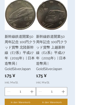
新幹線鉄道開業50
新幹線鉄道開業50
周年記念 100円クラ
周年記念 100円クラ
ッド貨幣 北陸新幹
ッド貨幣 上越新幹
線（E7系）平成27
線（E2系）平成27
年（2015年）| 日本
年（2015年）| 日本
造幣局 |
造幣局 |
GoldSilverJapan
GoldSilverJapan
Preis
Preis
175 ¥
175 ¥
inkl. MwSt.
inkl. MwSt.
In den Warenkorb
In den Warenkorb