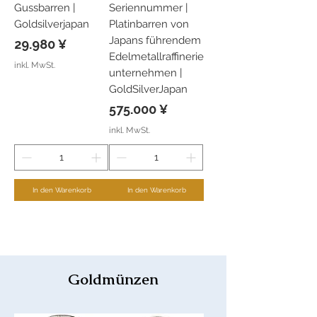
Gussbarren |
Seriennummer |
Goldsilverjapan
Platinbarren von
Japans führendem
Preis
29.980 ¥
Edelmetallraffinerie
inkl. MwSt.
unternehmen |
GoldSilverJapan
Preis
575.000 ¥
inkl. MwSt.
In den Warenkorb
In den Warenkorb
Mehr laden
Goldmünzen