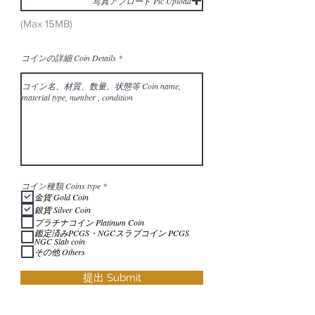
写真アプロード Pic Upload
(Max 15MB)
コインの詳細 Coin Details
P
コイン種類 Coins type
*
f
金貨 Gold Coin
l
銀貨 Silver Coin
i
c
プラチナコイン Platinum Coin
h
鑑定済みPCGS・NGCスラブコイン PCGS
t
NGC Slab coin
f
その他 Others
e
l
d
提出 Submit