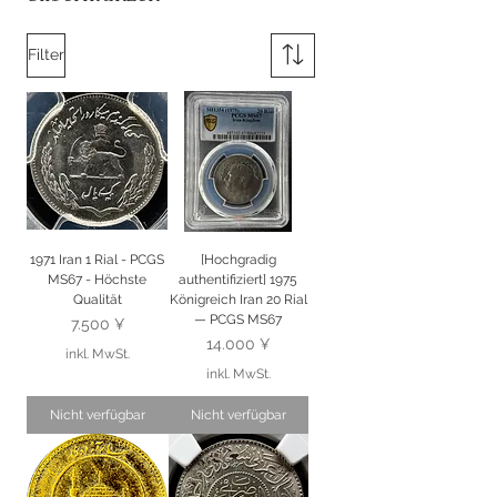
Filter
1971 Iran 1 Rial - PCGS
[Hochgradig
MS67 - Höchste
authentifiziert] 1975
Qualität
Königreich Iran 20 Rial
— PCGS MS67
Preis
7.500 ¥
Preis
14.000 ¥
inkl. MwSt.
inkl. MwSt.
Nicht verfügbar
Nicht verfügbar