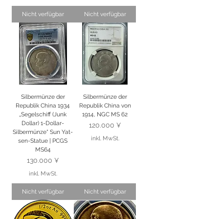
Nicht verfügbar
Nicht verfügbar
Silbermünze der
Silbermünze der
Republik China 1934
Republik China von
„Segelschiff (Junk
1914, NGC MS 62
Dollar) 1-Dollar-
Preis
120.000 ¥
Silbermünze“ Sun Yat-
inkl. MwSt.
sen-Statue | PCGS
MS64
Preis
130.000 ¥
inkl. MwSt.
Nicht verfügbar
Nicht verfügbar