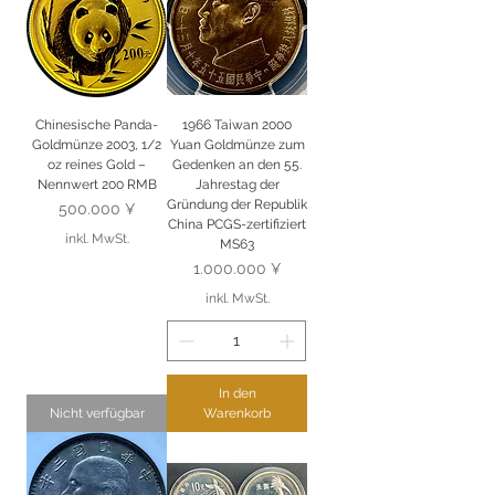
Chinesische Panda-
1966 Taiwan 2000
Goldmünze 2003, 1/2
Yuan Goldmünze zum
oz reines Gold –
Gedenken an den 55.
Nennwert 200 RMB
Jahrestag der
Gründung der Republik
Preis
500.000 ¥
China PCGS-zertifiziert
inkl. MwSt.
MS63
Preis
1.000.000 ¥
inkl. MwSt.
In den
Nicht verfügbar
Warenkorb