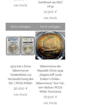
Zertifiziert als NGC
inkl. MwSt.
VF30
Preis
12.500 ¥
inkl. MwSt.
Nicht verfügbar
Nicht verfügbar
1973 Irak 1 Dinar
Silbermünze der
Silbermünze
Republik China 1934
"Gedenkfeier zur
„Segelschiff (Junk
Verstaatlichung des
Dollar) 1-Dollar-
Öls" | PCGS MS66+
Silbermünze“ Sun Yat-
sen-Statue | PCGS
Preis
30.000 ¥
MS62 Tonmünze
inkl. MwSt.
Preis
67.500 ¥
inkl. MwSt.