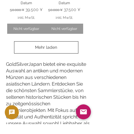
Datum
Datum
Standardpreis
Sale-Preis
Standardpreis
Sale-Preis
39.500 ¥
37.500 ¥
50.000 ¥
50.000 ¥
inkl. MwSt.
inkl. MwSt.
Nicht verfügbar
Nicht verfügbar
Mehr laden
GoldSilverJapan bietet eine exquisite
Auswahl an antiken und modernen
Münzen aus verschiedenen
asiatischen Ländern. Entdecken Sie
die schönsten Sammlerstücke, von
seltenen historischen Stücken bis hin
zu zeitgenössischen
Sammlerobjekten. Mit Fokus auf
Qualität und Authentizität spricht
unsere Auswahl sowohl Liebhaber als
auch anspruchsvolle Sammler an.