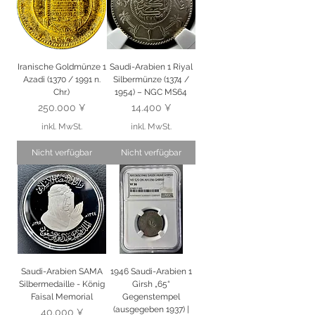
Iranische Goldmünze 1
Saudi-Arabien 1 Riyal
Azadi (1370 / 1991 n.
Silbermünze (1374 /
Chr.)
1954) – NGC MS64
Preis
Preis
250.000 ¥
14.400 ¥
inkl. MwSt.
inkl. MwSt.
Nicht verfügbar
Nicht verfügbar
Saudi-Arabien SAMA
1946 Saudi-Arabien 1
Silbermedaille - König
Girsh „65“
Faisal Memorial
Gegenstempel
(ausgegeben 1937) |
Preis
40.000 ¥