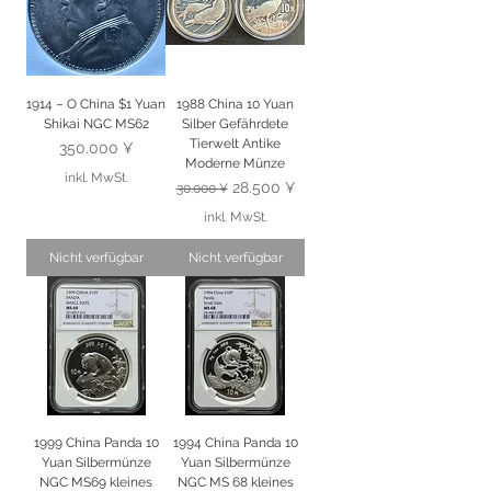
1914 – O China $1 Yuan
1988 China 10 Yuan
Shikai NGC MS62
Silber Gefährdete
Tierwelt Antike
Preis
350.000 ¥
Moderne Münze
inkl. MwSt.
Standardpreis
Sale-Preis
28.500 ¥
30.000 ¥
inkl. MwSt.
Nicht verfügbar
Nicht verfügbar
1999 China Panda 10
1994 China Panda 10
Yuan Silbermünze
Yuan Silbermünze
NGC MS69 kleines
NGC MS 68 kleines