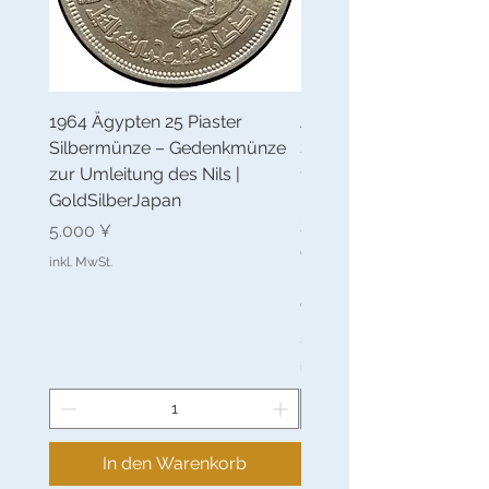
1964 Ägypten 25 Piaster
Ägyptische 10-Piaster-
Silbermünze – Gedenkmünze
Silbermünze, Hijri-Kale
zur Umleitung des Nils |
1327, 6. Regierungsjahr
GoldSilberJapan
Mehmeds V. | Große
Silbermünzen aus Tug
Preis
5.000 ¥
(Osmanisches Reich) u
inkl. MwSt.
Heaton Mint (Großbritan
GoldSilverjapan
Preis
55.000 ¥
inkl. MwSt.
In den Warenkorb