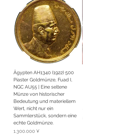
Ägypten AH1340 (1922) 500
Britische Monarchen 2
Piaster Goldmünze, Fuad I,
König Jakob I. 1 Unze G
NGC AU55 | Eine seltene
Proof-Münze 100 £ | Bri
Münze von historischer
Monarchen König Jakob 
Bedeutung und materiellem
UK Gold
Wert, nicht nur ein
Preis
1.000.000 ¥
Sammlerstück, sondern eine
inkl. MwSt.
echte Goldmünze.
Preis
1.300.000 ¥