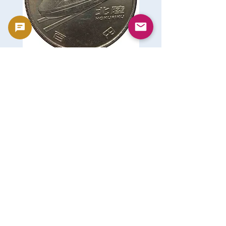
新幹線鉄道開業50周年記念 100
新幹線鉄道開業50周年記念
円クラッド貨幣 北陸新幹線
円クラッド貨幣 上越新幹
（E7系）平成27年（2015年）|
系）平成27年（2015年）
日本造幣局 | GoldSilverJapan
造幣局 | GoldSilverJapa
Preis
Preis
175 ¥
175 ¥
inkl. MwSt.
inkl. MwSt.
In den Warenkorb