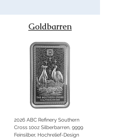
Goldbarren
2026 ABC Refinery Southern
Royal Mint x Germania 
Cross 10oz Silberbarren, 9999
Nordische Mythologie S
Feinsilber, Hochrelief-Design
Band 3: Loki 1 oz Silbe