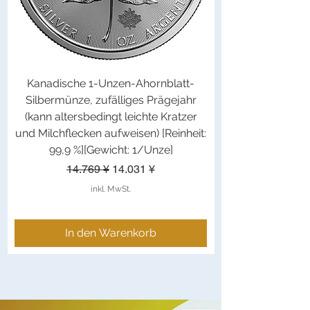
Kanadische 1-Unzen-Ahornblatt-
Silbermünze, zufälliges Prägejahr
(kann altersbedingt leichte Kratzer
und Milchflecken aufweisen) [Reinheit:
99,9 %][Gewicht: 1/Unze]
Standardpreis
Sale-Preis
14.769 ¥
14.031 ¥
inkl. MwSt.
In den Warenkorb