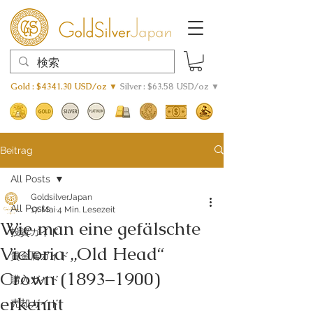
Gold : $4341.30 USD/oz ▼
Silver : $63.58 USD/oz ▼
Beitrag
All Posts
GoldsilverJapan
All Posts
17. Mai
4 Min. Lesezeit
Wie man eine gefälschte
投資ガイド
Victoria „Old Head“
貴金属ガイド
Crown (1893–1900)
購入ガイド
erkennt
売却ガイド