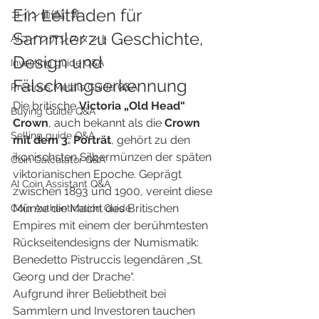
Ein Leitfaden für 
​コイン価値計算
Sammler zu Geschichte, 
AIコインアシスタント
Design und 
Investing guide Q&A
Fälschungserkennung
Precious Metals Guide Q&A
Die britische 
Victoria „Old Head“ 
Buying Guide Q&A
Crown
, auch bekannt als die 
Crown 
Selling guide Q&A
mit dem 3. Porträt
, gehört zu den 
ikonischsten Silbermünzen der späten 
Coin Calculator Q&A
viktorianischen Epoche. Geprägt 
AI Coin Assistant Q&A
zwischen 1893 und 1900, vereint diese 
Münze die Macht des Britischen 
Coin Authentication Guide
Empires mit einem der berühmtesten 
Rückseitendesigns der Numismatik: 
Benedetto Pistruccis legendären „St. 
Georg und der Drache“.
Aufgrund ihrer Beliebtheit bei 
Sammlern und Investoren tauchen 