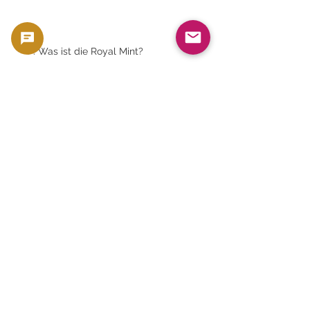
F: Was ist die Royal Mint?
A. Es handelt sich um die Royal Mint
of Great Britain, eine der ältesten
Münzprägeanstalten der Welt.
F: Was ist die Germania-
Münzprägeanstalt?
A. Dies ist eine beliebte europäische
Münzprägeanstalt, die für ihre
hochwertigen Edelmetallprodukte
und kunstvollen Designs bekannt ist.