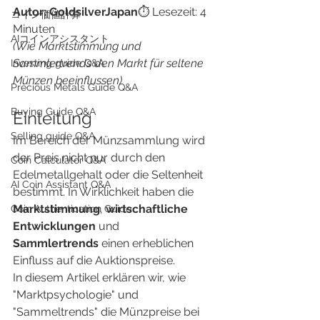
Autor: GoldsilverJapan
⏱️ Lesezeit: 4 
​コイン価値計算
Minuten
AIコインアシスタント
(Wie Marktstimmung und 
Sammlertrends den Markt für seltene 
Investing guide Q&A
Münzen beeinflussen)
Precious Metals Guide Q&A
Buying Guide Q&A
Einleitung
Selling guide Q&A
Im Bereich der Münzsammlung wird 
der Preis nicht nur durch den 
Coin Calculator Q&A
Edelmetallgehalt oder die Seltenheit 
AI Coin Assistant Q&A
bestimmt. In Wirklichkeit haben die 
Marktstimmung
, 
wirtschaftliche 
Coin Authentication Guide
Entwicklungen
 und 
Sammlertrends
 einen erheblichen 
Einfluss auf die Auktionspreise.
In diesem Artikel erklären wir, wie 
"Marktpsychologie" und 
"Sammeltrends" die Münzpreise bei 