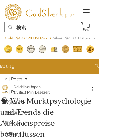
Gold : $4387.20 USD/oz ▲
Silver : $65.74 USD/oz ▲
Beitrag
All Posts
GoldsilverJapan
All Posts
2. Jan.
2 Min. Lesezeit
🧠 Wie Marktpsychologie
投資ガイド
und Trends die
貴金属ガイド
Auktionspreise
購入ガイド
beeinflussen
売却ガイド