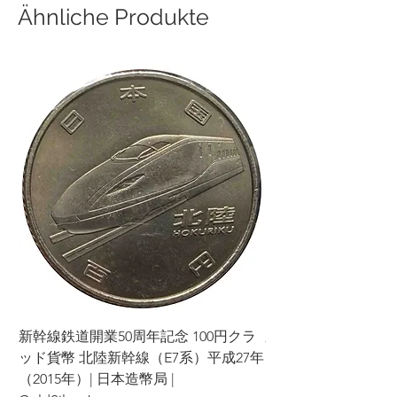
Ähnliche Produkte
新幹線鉄道開業50周年記念 100円クラ
新幹線鉄道開業50周年
ッド貨幣 北陸新幹線（E7系）平成27年
ッド貨幣 上越新幹線
（2015年）| 日本造幣局 |
（2015年）| 日本造幣