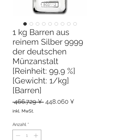
1 kg Barren aus
reinem Silber 9999
der deutschen
Münzanstalt
[Reinheit: 99,9 %]
[Gewicht: 1/kg]
[Barren]
Standardpreis
Sale-
 466.729 ¥ 
448.060 ¥
Preis
inkl. MwSt.
Anzahl
*