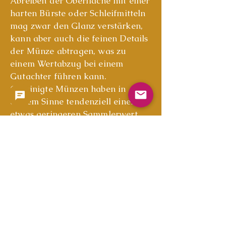
Abreiben der Oberfläche mit einer
harten Bürste oder Schleifmitteln
mag zwar den Glanz verstärken,
kann aber auch die feinen Details
der Münze abtragen, was zu
einem Wertabzug bei einem
Gutachter führen kann.
Gereinigte Münzen haben in
diesem Sinne tendenziell einen
etwas geringeren Sammlerwert
als unbehandelte Münzen.
Unter Berücksichtigung der
Peace-Dollar-Münzen selbst, der
Anzahl von 14 und der
verbliebenen soliden Kontur und
Gestaltung in VF-Qualität boten
wir jedoch einen fairen