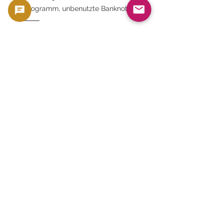
Hologramm, unbenutzte Banknote
⸻
✨ Fazit
Die Reserve Bank of Fiji 20-Dollar-
Note (ND 2002) ist
Es vereint die Eleganz des
britischen Königshauses, die Kultur
des Südpazifiks und das Beste der
modernen Drucktechnologie.
Dies ist ein Meisterwerk, das den
Titel „Banknoten als Kunst“ verdient.
Das sanfte Lächeln der Königin und
die Farben, die an den blauen
Himmel von Fidschi erinnern,
Und das Kapitol, ein Symbol
unseres Stolzes als unabhängige
Nation.
Es handelt sich um ein Meisterwerk