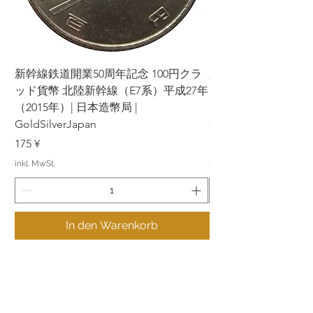
新幹線鉄道開業50周年記念 100円クラ
新幹線鉄道開業50周年
ッド貨幣 北陸新幹線（E7系）平成27年
ッド貨幣 上越新幹線
（2015年）| 日本造幣局 |
（2015年）| 日本造幣
GoldSilverJapan
GoldSilverJapan
Preis
Preis
175 ¥
175 ¥
inkl. MwSt.
inkl. MwSt.
In den Warenkorb