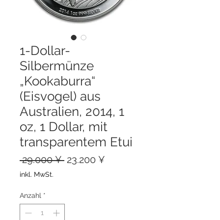
1-Dollar-
Silbermünze
„Kookaburra“
(Eisvogel) aus
Australien, 2014, 1
oz, 1 Dollar, mit
transparentem Etui
Standardpreis
Sale-
 29.000 ¥ 
23.200 ¥
Preis
inkl. MwSt.
Anzahl
*