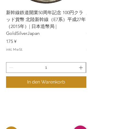
新幹線鉄道開業50周年記念 100円クラ
新幹線鉄道開業50周年
ッド貨幣 北陸新幹線（E7系）平成27年
ッド貨幣 上越新幹線
（2015年）| 日本造幣局 |
（2015年）| 日本造幣
GoldSilverJapan
GoldSilverJapan
Preis
Preis
175 ¥
175 ¥
inkl. MwSt.
inkl. MwSt.
In den Warenkorb