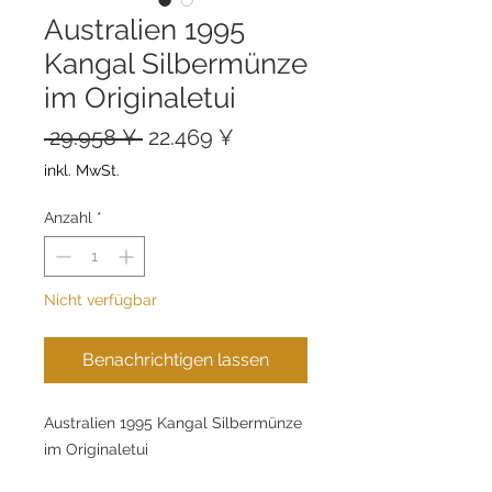
Australien 1995
Kangal Silbermünze
im Originaletui
Standardpreis
Sale-
 29.958 ¥ 
22.469 ¥
Preis
inkl. MwSt.
Anzahl
*
Nicht verfügbar
Benachrichtigen lassen
Australien 1995 Kangal Silbermünze
im Originaletui