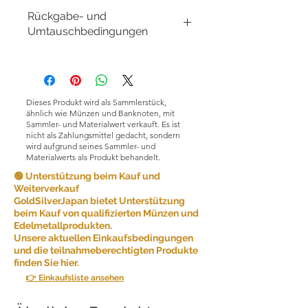
Rückgabe- und
Umtauschbedingungen
Rückgabe- und
Umtauschbedingungen:
GoldSilverJapan Co., Ltd. ist bestrebt,
qualitativ hochwertige Produkte und
Dieses Produkt wird als Sammlerstück,
Dienstleistungen anzubieten und die
ähnlich wie Münzen und Banknoten, mit
Kundenzufriedenheit sicherzustellen.
Sammler- und Materialwert verkauft. Es ist
nicht als Zahlungsmittel gedacht, sondern
Aufgrund der Art der von uns
wird aufgrund seines Sammler- und
verkauften Produkte akzeptieren wir
Materialwerts als Produkt behandelt.
aus Gründen der Kundenfreundlichkeit
grundsätzlich keine Rücksendungen.
🟢 Unterstützung beim Kauf und
Weiterverkauf
GoldSilverJapan bietet Unterstützung
Unter bestimmten Umständen können
beim Kauf von qualifizierten Münzen und
wir jedoch ausnahmsweise
Edelmetallprodukten.
Rücksendungen akzeptieren.
Unsere aktuellen Einkaufsbedingungen
Rücksendungen sind möglich, wenn
und die teilnahmeberechtigten Produkte
die folgenden Bedingungen erfüllt
finden Sie hier.
sind:
👉 Einkaufsliste ansehen
Falscher Artikel: Wenn Sie einen
anderen Artikel erhalten als den, den