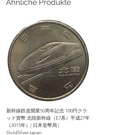
Ähnliche Produkte
Sie bestellt haben, informieren Sie uns
bitte innerhalb von [5 Tagen] nach
Erhalt des Artikels. Wir senden Ihnen
dann den richtigen Artikel zu und
übernehmen alle zusätzlich
anfallenden Versandkosten.
Wenn Sie einen oder mehrere Teile
Ihrer Bestellung nacheinander
stornieren, können wir künftig keine
Geschäfte mehr mit Ihnen tätigen.
Bitte prüfen Sie vor Ihrer Bestellung
sorgfältig die Produkte und
Konditionen und treffen Sie Ihre
Entscheidung.
Wir danken Ihnen für Ihr Verständnis
und Ihre Mitarbeit. Ihre Zufriedenheit
hat für uns oberste Priorität und wir
新幹線鉄道開業50周年記念 100円クラ
新幹線鉄道開業50周年
werden unser Bestes tun, um Ihnen ein
ッド貨幣 北陸新幹線（E7系）平成27年
ッド貨幣 上越新幹線
angenehmes Einkaufserlebnis zu
（2015年）| 日本造幣局 |
bieten.
（2015年）| 日本造幣
GoldSilverJapan
GoldSilverJapan