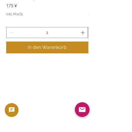
Preis
Preis
175 ¥
175 ¥
inkl. MwSt.
inkl. MwSt.
In den Warenkorb