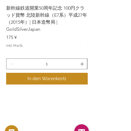
新幹線鉄道開業50周年記念 100円クラ
新幹線鉄道開業50周年
ッド貨幣 北陸新幹線（E7系）平成27年
ッド貨幣 上越新幹線
（2015年）| 日本造幣局 |
（2015年）| 日本造幣
GoldSilverJapan
GoldSilverJapan
Preis
Preis
175 ¥
175 ¥
inkl. MwSt.
inkl. MwSt.
In den Warenkorb