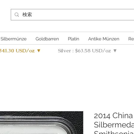
Silbermünze
Goldbarren
Platin
Antike Münzen
Re
4341.30 USD/oz ▼
Silver : $63.58 USD/oz ▼
2014 China
Silbermeda
Smithsonia