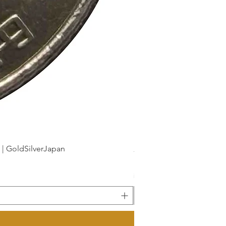
dSilverJapan
新幹線鉄道開業50周年記念 1
Preis
175 ¥
inkl. MwSt.