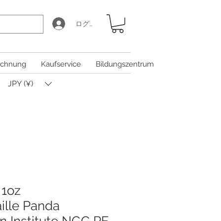
ログイン
chnung
Kaufservice
Bildungszentrum
JPY (¥)
 1oz
ille Panda
n Institute NGC PF