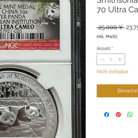
70 Ultra 
Stan
 25.000 ¥ 
23.7
inkl. MwSt.
Anzahl
*
Nicht verfügbar
Benachri