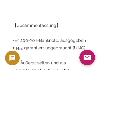
⸻
【Zusammenfassung】
• ✅ 200-Yen-Banknote, ausgegeben
1945, garantiert ungebraucht (UNC)
• ✅ Äußerst selten und als
Sammlerstück sehr begehrt
• ✅ Künstlerisches Design, das
historischen Hintergrund, religiöse
Architektur und Porträts vereint
• ✅ Limitierte Auflage von Gold
Silver Japan