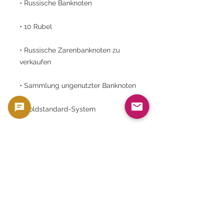
• Russische Banknoten
• 10 Rubel
• Russische Zarenbanknoten zu
verkaufen
• Sammlung ungenutzter Banknoten
• Goldstandard-System
• Nikolaus II.
• Russische Gold-Konvertible-
Banknoten
• Numista P#11
• Russische antike Währung