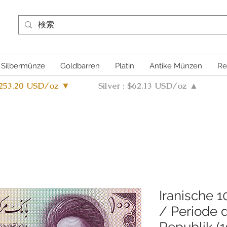
Silbermünze
Goldbarren
Platin
Antike Münzen
Re
4253.20 USD/oz ▼
Silver : $62.13 USD/oz ▲
Iranische 
/ Periode 
Republik 