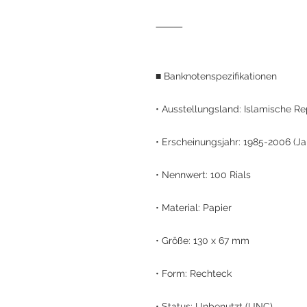
⸻
■ Banknotenspezifikationen
• Ausstellungsland: Islamische Re
• Erscheinungsjahr: 1985-2006 (Jah
• Nennwert: 100 Rials
• Material: Papier
• Größe: 130 x 67 mm
• Form: Rechteck
• Status: Unbenutzt (UNC)