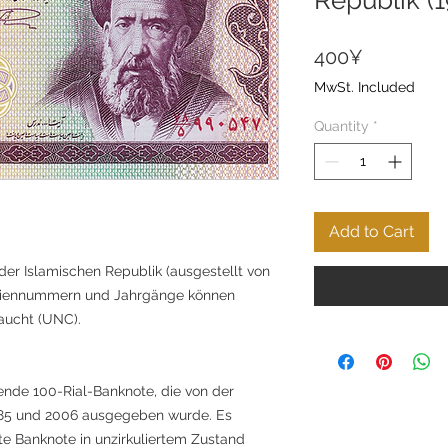
Price
400¥
MwSt. Included
Quantity
*
Add to Cart
 der Islamischen Republik (ausgestellt von
eriennummern und Jahrgänge können
aucht (UNC).
ende 100-Rial-Banknote, die von der
985 und 2006 ausgegeben wurde. Es
e Banknote in unzirkuliertem Zustand