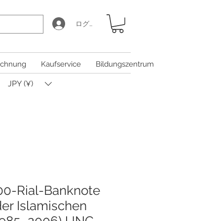
ログイン
chnung
Kaufservice
Bildungszentrum
JPY (¥)
100-Rial-Banknote
der Islamischen
(1985–2006) UNC