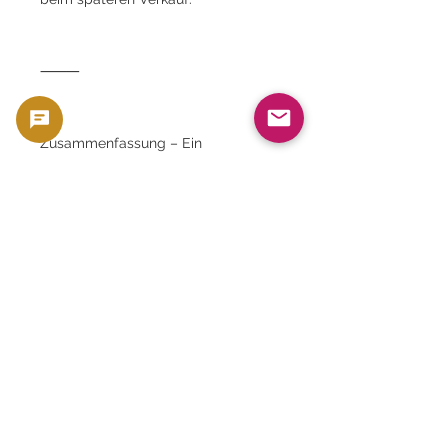
⸻
Zusammenfassung – Ein
unverzichtbarer Bestandteil jeder
britischen Banknotensammlung
Diese 50-Pfund-Note von Guernsey
aus dem Jahr 1994 (PMG 66 EPQ) ist
Dieses Stück vereint historischen
Wert, künstlerischen Wert,
Erhaltungszustand und Seltenheit
auf hohem Niveau.