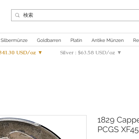
Silbermünze
Goldbarren
Platin
Antike Münzen
Re
4341.30 USD/oz ▼
Silver : $63.58 USD/oz ▼
1829 Cappe
PCGS XF45 