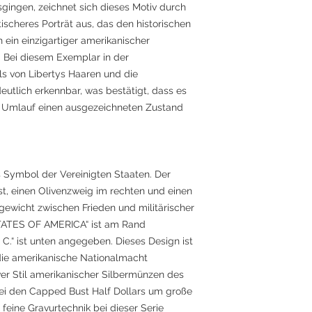
gingen, zeichnet sich dieses Motiv durch
tischeres Porträt aus, das den historischen
h ein einzigartiger amerikanischer
e. Bei diesem Exemplar in der
ils von Libertys Haaren und die
eutlich erkennbar, was bestätigt, dass es
im Umlauf einen ausgezeichneten Zustand
s Symbol der Vereinigten Staaten. Der
ust, einen Olivenzweig im rechten und einen
hgewicht zwischen Frieden und militärischer
TATES OF AMERICA“ ist am Rand
 C.“ ist unten angegeben. Dieses Design ist
 die amerikanische Nationalmacht
ver Stil amerikanischer Silbermünzen des
 bei den Capped Bust Half Dollars um große
feine Gravurtechnik bei dieser Serie