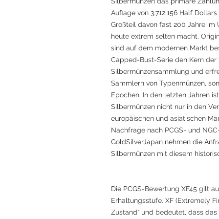
Silbermünzen das primäre Zahlun
Auflage von 3.712.156 Half Dollars
Großteil davon fast 200 Jahre im
heute extrem selten macht. Origi
sind auf dem modernen Markt bes
Capped-Bust-Serie den Kern der 
Silbermünzensammlung und erfreut
Sammlern von Typenmünzen, son
Epochen. In den letzten Jahren ist
Silbermünzen nicht nur in den Ve
europäischen und asiatischen Mär
Nachfrage nach PCGS- und NGC-ze
GoldSilverJapan nehmen die Anfr
Silbermünzen mit diesem historis
Die PCGS-Bewertung XF45 gilt au
Erhaltungsstufe. XF (Extremely F
Zustand“ und bedeutet, dass das 