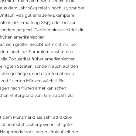
gsmittel mit realem Wert. Obwohl die
 aus dem Jahr 1829 relativ hoch ist, war der
 Umlauf, was gut erhaltene Exemplare
nale in der Erhaltung XF45 oder besser
onders begehrt. Darüber hinaus bildet die
frühen amerikanischen
 sich großer Beliebtheit nicht nur bei
dern auch bei Sammlern bestimmter
 die Popularität früher amerikanischer
reinigten Staaten, sondern auch auf den
kten gestiegen, und die internationale
rtifizierten Münzen wächst. Bei
agen nach frühen amerikanischen
chen Hintergrund von Jahr zu Jahr zu.
f dem Münzmarkt als sehr attraktive
ine) bedeutet „außergewöhnlich guter
Hauptmotiv trotz langer Umlaufzeit der