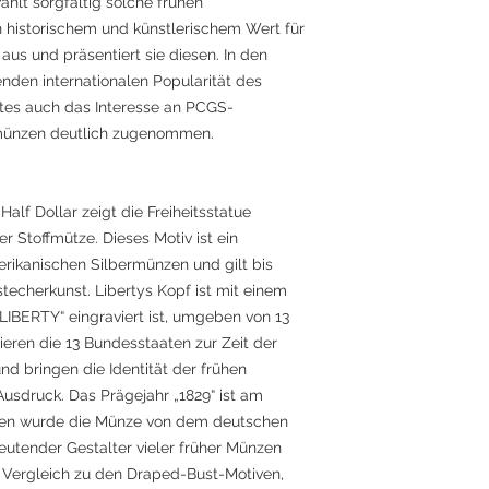
hlt sorgfältig solche frühen
 historischem und künstlerischem Wert für
us und präsentiert sie diesen. In den
nden internationalen Popularität des
tes auch das Interesse an PCGS-
ermünzen deutlich zugenommen.
alf Dollar zeigt die Freiheitsstatue
ner Stoffmütze. Dieses Motiv ist ein
rikanischen Silbermünzen und gilt bis
techerkunst. Libertys Kopf ist mit einem
IBERTY“ eingraviert ist, umgeben von 13
ieren die 13 Bundesstaaten zur Zeit der
d bringen die Identität der frühen
usdruck. Das Prägejahr „1829“ ist am
rfen wurde die Münze von dem deutschen
eutender Gestalter vieler früher Münzen
 Vergleich zu den Draped-Bust-Motiven,