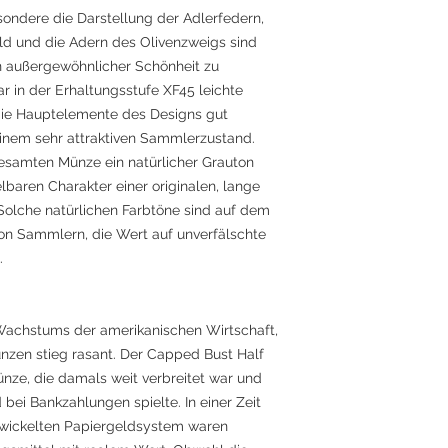
sondere die Darstellung der Adlerfedern,
ild und die Adern des Olivenzweigs sind
 außergewöhnlicher Schönheit zu
 in der Erhaltungsstufe XF45 leichte
die Hauptelemente des Designs gut
 einem sehr attraktiven Sammlerzustand.
gesamten Münze ein natürlicher Grauton
lbaren Charakter einer originalen, lange
 Solche natürlichen Farbtöne sind auf dem
on Sammlern, die Wert auf unverfälschte
.
Wachstums der amerikanischen Wirtschaft,
nzen stieg rasant. Der Capped Bust Half
ünze, die damals weit verbreitet war und
 bei Bankzahlungen spielte. In einer Zeit
ntwickelten Papiergeldsystem waren