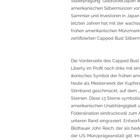
Silberprägung. GoldSilverJapan wä
amerikanischen Silbermünzen von
Sammler und Investoren in Japan a
letzten Jahren hat mit der wachse
frühen amerikanischen Münzmark
zertifizierten Capped Bust Silb
Die Vorderseite des Capped Bust H
Liberty im Profil nach links mit ei
ikonisches Symbol der frühen ame
heute als Meisterwerk der Kupfers
Stirnband geschmückt, auf dem „L
Sternen. Diese 13 Sterne symbolis
amerikanischen Unabhängigkeit un
Föderalnation eindrucksvoll zum A
unteren Rand eingraviert. Entwo
Bildhauer John Reich, der als bed
der US-Münzprägeanstalt gilt. Im