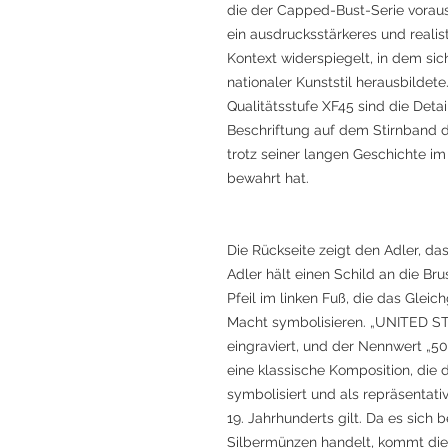
die der Capped-Bust-Serie voraus
ein ausdrucksstärkeres und realis
Kontext widerspiegelt, in dem sic
nationaler Kunststil herausbildet
Qualitätsstufe XF45 sind die Deta
Beschriftung auf dem Stirnband d
trotz seiner langen Geschichte 
bewahrt hat.
Die Rückseite zeigt den Adler, da
Adler hält einen Schild an die Br
Pfeil im linken Fuß, die das Gleic
Macht symbolisieren. „UNITED S
eingraviert, und der Nennwert „50
eine klassische Komposition, die
symbolisiert und als repräsentati
19. Jahrhunderts gilt. Da es sich
Silbermünzen handelt, kommt die 