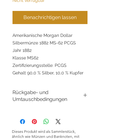
Nicht verfügbar
Benachrichtigen lassen
Amerikanische Morgan Dollar
Silbermünze 1882 MS-62 PCGS
Jahr 1882
Klasse MS62
Zertifizierungsstelle: PCGS
Gehalt 90,0 % Silber, 10,0 % Kupfer
Rückgabe- und
Umtauschbedingungen
Rückgabe- und
Umtauschbedingungen:
GoldSilverJapan Co., Ltd. ist bestrebt,
qualitativ hochwertige Produkte und
Dieses Produkt wird als Sammlerstück,
Dienstleistungen anzubieten und die
ähnlich wie Münzen und Banknoten, mit