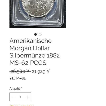
Amerikanische
Morgan Dollar
Silbermünze 1882
MS-62 PCGS
Standardpreis
Sale-
 26.580 ¥ 
21.929 ¥
Preis
inkl. MwSt.
Anzahl
*