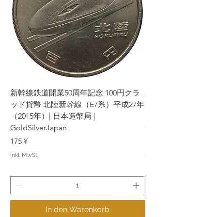
stornieren, können wir künftig keine
Geschäfte mehr mit Ihnen tätigen.
Bitte prüfen Sie vor Ihrer Bestellung
sorgfältig die Produkte und
Konditionen und treffen Sie Ihre
Entscheidung.
Wir danken Ihnen für Ihr Verständnis
und Ihre Mitarbeit. Ihre Zufriedenheit
hat für uns oberste Priorität und wir
新幹線鉄道開業50周年記念 100円クラ
新幹線鉄道開業50周年
werden unser Bestes tun, um Ihnen ein
ッド貨幣 北陸新幹線（E7系）平成27年
ッド貨幣 上越新幹線
angenehmes Einkaufserlebnis zu
（2015年）| 日本造幣局 |
bieten.
（2015年）| 日本造幣
GoldSilverJapan
GoldSilverJapan
Bereitstellung von Informationen Die
Preis
Preis
175 ¥
175 ¥
auf unserer Website und in unseren
Diensten veröffentlichten
inkl. MwSt.
inkl. MwSt.
Informationen dienen ausschließlich
allgemeinen Informationszwecken und
stellen keine Anlageberatung oder -
werbung dar. Wir bemühen uns um die
Richtigkeit der von uns bereitgestellten
Informationen, übernehmen jedoch
In den Warenkorb
keine Gewähr für deren Vollständigkeit