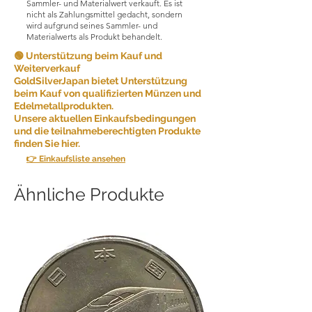
Kundenzufriedenheit sicherzustellen.
Sammler- und Materialwert verkauft. Es ist
nicht als Zahlungsmittel gedacht, sondern
Aufgrund der Art der von uns
wird aufgrund seines Sammler- und
verkauften Produkte akzeptieren wir
Materialwerts als Produkt behandelt.
aus Gründen der Kundenfreundlichkeit
grundsätzlich keine Rücksendungen.
🟢 Unterstützung beim Kauf und
Weiterverkauf
GoldSilverJapan bietet Unterstützung
Unter bestimmten Umständen können
beim Kauf von qualifizierten Münzen und
wir jedoch ausnahmsweise
Edelmetallprodukten.
Rücksendungen akzeptieren.
Unsere aktuellen Einkaufsbedingungen
Rücksendungen sind möglich, wenn
und die teilnahmeberechtigten Produkte
die folgenden Bedingungen erfüllt
finden Sie hier.
sind:
👉 Einkaufsliste ansehen
Falscher Artikel: Wenn Sie einen
anderen Artikel erhalten als den, den
Ähnliche Produkte
Sie bestellt haben, informieren Sie uns
bitte innerhalb von [5 Tagen] nach
Erhalt des Artikels. Wir senden Ihnen
dann den richtigen Artikel zu und
übernehmen alle zusätzlich
anfallenden Versandkosten.
Wenn Sie einen oder mehrere Teile
Ihrer Bestellung nacheinander