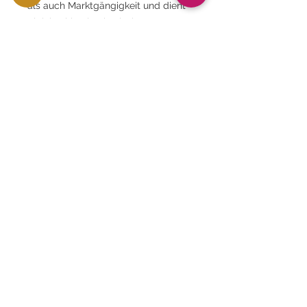
als auch Marktgängigkeit und dient
gleichzeitig als physisches
Silbergut, was ihn zu einer idealen
Wahl für die Diversifizierung von
Anlagen macht.
Bei GoldSilverJapan verkaufen wir
ausschließlich Münzen, deren
Echtheit garantiert ist und die
offiziell bewertet wurden. Nutzen Sie
diese Gelegenheit, ein Stück
Geschichte und Schönheit zu
erwerben.
⸻