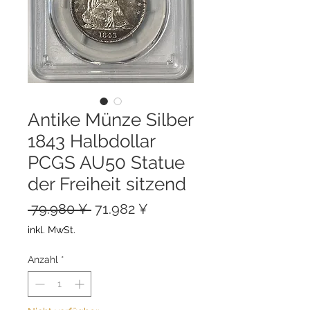
Antike Münze Silber
1843 Halbdollar
PCGS AU50 Statue
der Freiheit sitzend
Standardpreis
Sale-
 79.980 ¥ 
71.982 ¥
Preis
inkl. MwSt.
Anzahl
*