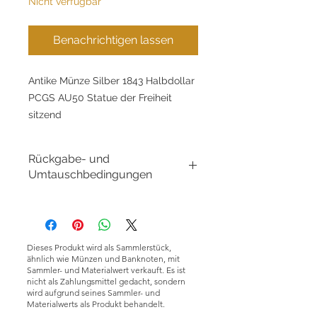
Nicht verfügbar
Benachrichtigen lassen
Antike Münze Silber 1843 Halbdollar
PCGS AU50 Statue der Freiheit
sitzend
Rückgabe- und
Umtauschbedingungen
Rückgabe- und
Umtauschbedingungen:
GoldSilverJapan Co., Ltd. ist bestrebt,
qualitativ hochwertige Produkte und
Dieses Produkt wird als Sammlerstück,
Dienstleistungen anzubieten und die
ähnlich wie Münzen und Banknoten, mit
Kundenzufriedenheit sicherzustellen.
Sammler- und Materialwert verkauft. Es ist
nicht als Zahlungsmittel gedacht, sondern
Aufgrund der Art der von uns
wird aufgrund seines Sammler- und
verkauften Produkte akzeptieren wir
Materialwerts als Produkt behandelt.
aus Gründen der Kundenfreundlichkeit