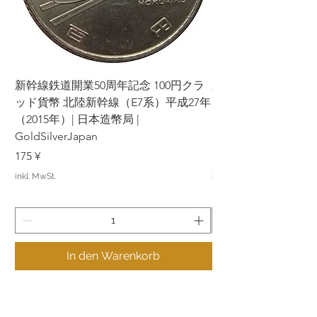
Konditionen und treffen Sie Ihre
Entscheidung.
Wir danken Ihnen für Ihr Verständnis
und Ihre Mitarbeit. Ihre Zufriedenheit
hat für uns oberste Priorität und wir
新幹線鉄道開業50周年記念 100円クラ
新幹線鉄道開業50周年
werden unser Bestes tun, um Ihnen ein
ッド貨幣 北陸新幹線（E7系）平成27年
ッド貨幣 上越新幹線
angenehmes Einkaufserlebnis zu
（2015年）| 日本造幣局 |
bieten.
（2015年）| 日本造幣
GoldSilverJapan
GoldSilverJapan
Preis
Preis
175 ¥
175 ¥
inkl. MwSt.
inkl. MwSt.
In den Warenkorb