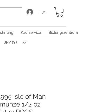
ログイン
chnung
Kaufservice
Bildungszentrum
JPY (¥)
1995 Isle of Man
dmünze 1/2 oz
Katze PCGS