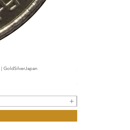
dSilverJapan
新幹線鉄道開業50周年記念 1
Preis
175 ¥
inkl. MwSt.