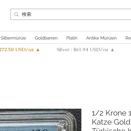
Silbermünze
Goldbarren
Platin
Antike Münzen
Re
4272.50 USD/oz ▲
Silver : $61.94 USD/oz ▲
1/2 Krone 
Katze Gol
Türkische 