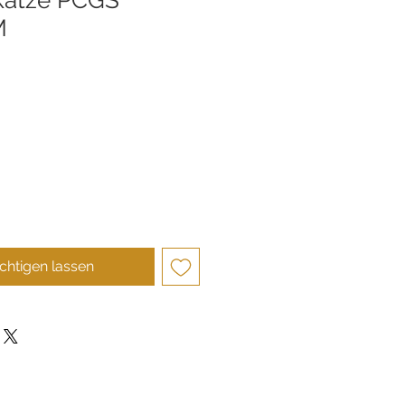
M
s
chtigen lassen