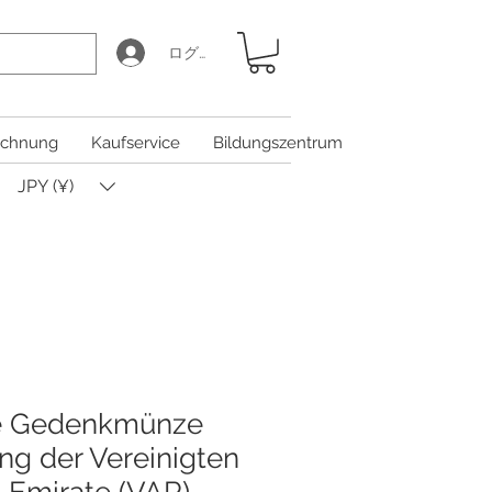
ログイン
chnung
Kaufservice
Bildungszentrum
JPY (¥)
e Gedenkmünze
ng der Vereinigten
 Emirate (VAR)