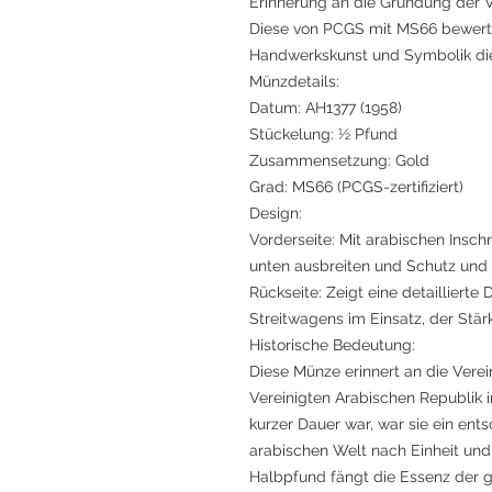
Erinnerung an die Gründung der V
Diese von PCGS mit MS66 bewerte
Handwerkskunst und Symbolik die
Münzdetails:
Datum: AH1377 (1958)
Stückelung: ½ Pfund
Zusammensetzung: Gold
Grad: MS66 (PCGS-zertifiziert)
Design:
Vorderseite: Mit arabischen Insch
unten ausbreiten und Schutz und
Rückseite: Zeigt eine detaillierte
Streitwagens im Einsatz, der Stär
Historische Bedeutung:
Diese Münze erinnert an die Vere
Vereinigten Arabischen Republik 
kurzer Dauer war, war sie ein ent
arabischen Welt nach Einheit un
Halbpfund fängt die Essenz der g