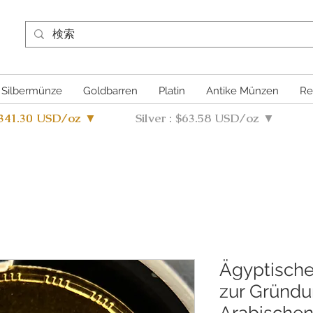
Silbermünze
Goldbarren
Platin
Antike Münzen
Re
4341.30 USD/oz ▼
Silver : $63.58 USD/oz ▼
Ägyptisch
zur Gründu
Arabischen