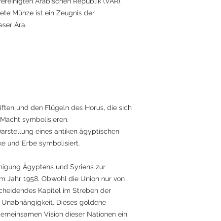
ereinigten Arabischen Republik (VAR).
te Münze ist ein Zeugnis der
ser Ära.
riften und den Flügeln des Horus, die sich
 Macht symbolisieren.
 Darstellung eines antiken ägyptischen
ke und Erbe symbolisiert.
inigung Ägyptens und Syriens zur
im Jahr 1958. Obwohl die Union nur von
scheidendes Kapitel im Streben der
d Unabhängigkeit. Dieses goldene
emeinsamen Vision dieser Nationen ein.