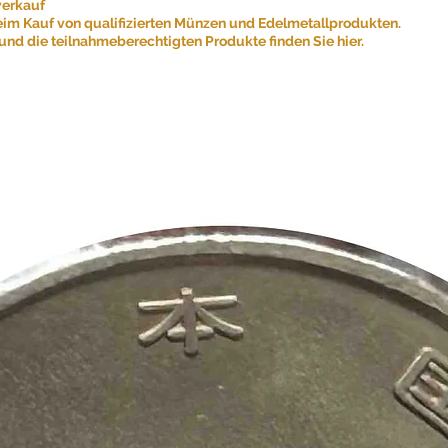
verkauf
eim Kauf von qualifizierten Münzen und Edelmetallprodukten.
nd die teilnahmeberechtigten Produkte finden Sie hier.