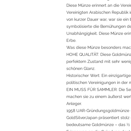
Diese Münze erinnert an die Vere
Vereinigten Arabischen Republik 
von kurzer Dauer war, war sie ein
symbolisierte die Bemühungen de
Unabhängigkeit. Diese Münze erin
Erbe.
Was diese Münze besonders mac
HOHE QUALITÄT: Diese Goldmünze
perfektem Zustand mit sehr weni
schönen Glanz.
Historischer Wert: Ein einzigartig
politischen Vereinigungen in de
EIN MUSS FÜR SAMMLER: Die Sel
machen sie zu einem äußerst wer
Anleger.
1958 UAR-Gründungsgoldmünze – 
GoldSilverJapan präsentiert stolz
bedeutsame Goldmünze – das ½ Ä