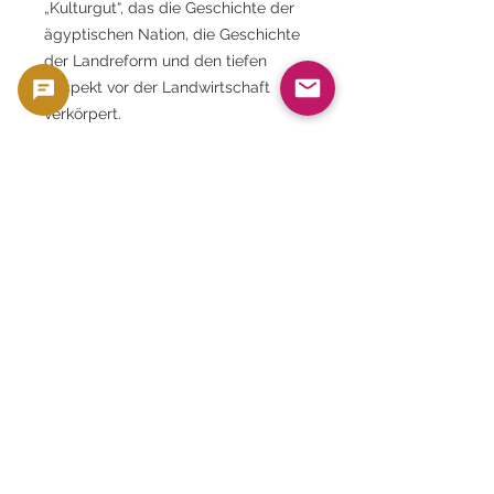
„Kulturgut“, das die Geschichte der
ägyptischen Nation, die Geschichte
der Landreform und den tiefen
Respekt vor der Landwirtschaft
verkörpert.
Das Design, das den
landwirtschaftlichen Geist des alten
Ägypten mit der Wirtschaftspolitik
einer modernen Nation verbindet,
weckt beim Betrachter zeitlose
Emotionen und Respekt.
Indem Sie es Ihrer Sammlung
hinzufügen, erben Sie eine
„Geschichte und einen Stolz“, die
über die Materialität des Goldes