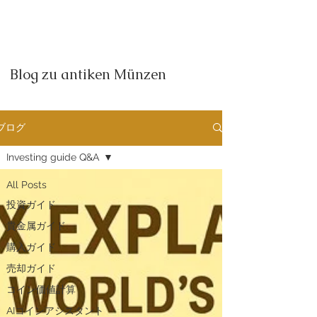
Blog zu antiken Münzen
ブログ
Investing guide Q&A
All Posts
投資ガイド
貴金属ガイド
購入ガイド
売却ガイド
​コイン価値計算
AIコインアシスタント