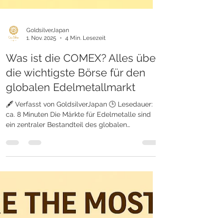
GoldsilverJapan
1. Nov. 2025
4 Min. Lesezeit
Was ist die COMEX? Alles über
die wichtigste Börse für den
globalen Edelmetallmarkt
🖋️ Verfasst von GoldsilverJapan 🕒 Lesedauer:
ca. 8 Minuten Die Märkte für Edelmetalle sind
ein zentraler Bestandteil des globalen
Finanzsystems. Eine der wichtigsten Institutionen
in diesem Bereich ist die COMEX (Commodity
Exchange) – eine Börse, die weltweit die
Preisbildung und den Handel mit Gold, Silber
und anderen Edelmetallen maßgeblich
beeinflusst. Die COMEX ist jedoch nicht nur ein
Handelsplatz – sie ist ein globaler Preisindikator