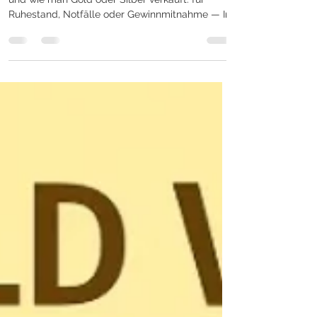
GoldSilverJapan Lesezeit: ca. 5 Minuten — Wann
und wie man Gold oder Silber verkauft: für
Ruhestand, Notfälle oder Gewinnmitnahme — In
Zeiten wirtschaftlicher Unsicherheit gewinnen
Investitionen in Edelmetalle wie Gold und Silber
an Bedeutung als Wertspeicher . Doch viele
Anleger haben keine klare Exit-Strategie – also
keinen Plan, wann und wie sie ihre Edelmetalle
verkaufen sollten . In diesem Leitfaden erläutern
wir verschiedene Ausstiegsstrategien – sei es für
den Ruh