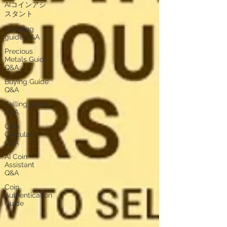
AIコインアシ
スタント
Investing
guide Q&A
Precious
Metals Guide
Q&A
Buying Guide
Q&A
Selling guide
Q&A
Coin
Calculator
Q&A
AI Coin
Assistant
Q&A
Coin
Authentication
Guide