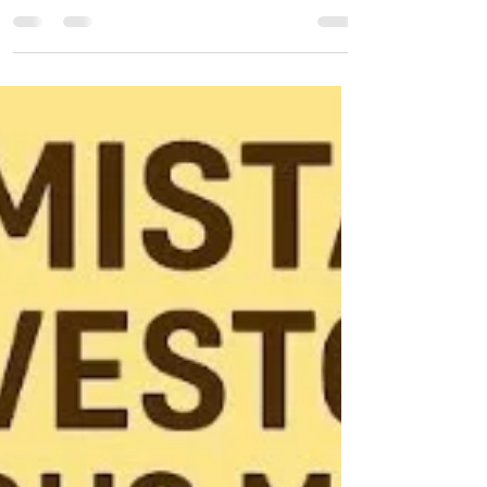
✍️ Von GoldsilverJapan⏱️ Lesezeit: ca. 6 Minuten
In Zeiten wirtschaftlicher Unsicherheit,
geopolitischer Spannungen und zunehmender
Marktvolatilität suchen Anleger verstärkt nach
sogenannten „sicheren Häfen“ . Besonders Gold
und Immobilien gelten als bewährte
Möglichkeiten zur Vermögenssicherung. Aber
was ist nun tatsächlich der bessere sichere
Hafen ? In diesem Artikel vergleichen wir Gold
und Immobilien aus verschiedenen Blickwinkeln:
Liquidität, Zugänglichkeit, Inflation