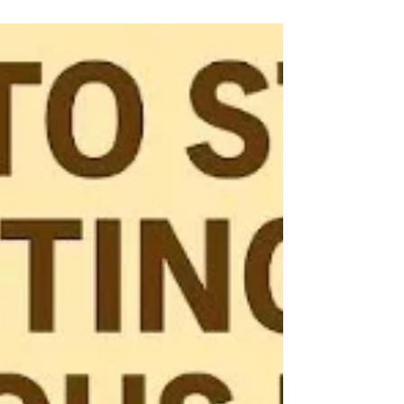
Silber gelten seit Generationen als zuverlässige
Wertaufbewahrungsmittel . Sie bieten Schutz
vor Inflation, fungieren als Absicherung in
unsicheren Zeiten und helfen bei der
Diversifikation eines Portfolios – sie sind für viele
Anleger eine unverzichtbare Anlageklasse. Doch
wussten Sie, dass gerade Einsteiger beim
Einstieg in den Edelmetallmarkt häufig
schwerwiegende Fehler machen? In diesem
umfassenden Leitfaden erklären wir die