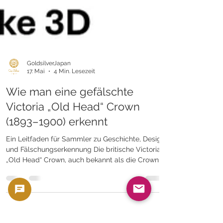
GoldsilverJapan
17. Mai
4 Min. Lesezeit
Wie man eine gefälschte
Victoria „Old Head“ Crown
(1893–1900) erkennt
Ein Leitfaden für Sammler zu Geschichte, Design
und Fälschungserkennung Die britische Victoria
„Old Head“ Crown, auch bekannt als die Crown
mit dem 3. Porträt, gehört zu den ikonischsten
Silbermünzen der späten viktorianischen
Epoche. Geprägt zwischen 1893 und 1900,